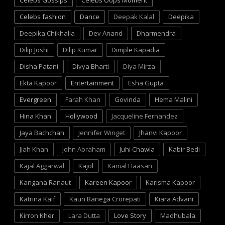
Celebs Gossips
Celebs Oops Moment
Celebs fashion
Dance
Deepak Kalal
Deepika
Deepika Chikhalia
Dev Anand
Dharmendra
Dilip Joshi
Dilip Kumar
Dimple Kapadia
Disha Patani
Divya Bharti
Diya Mirza
Ekta Kapoor
Entertainment
Esha Gupta
Evergreen
Farah Khan
Govinda
Hema Malini
Hina Khan
Hollywood
Jacqueline Fernandez
Jaya Bachchan
Jennifer Winget
Jhanvi Kapoor
Jiah Khan
John Abraham
Juhi Chawla
Kabir Bedi
Kajal Aggarwal
Kajol
Kamal Haasan
Kangana Ranaut
Kareen Kapoor
Karisma Kapoor
Katrina Kaif
Kaun Banega Crorepati
Kiara Advani
Kirron Kher
Lara Dutta
Love Story
Madhubala