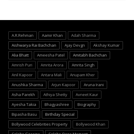
A.R.Rehman
Aamir Khan
Adah Sharma
Aishwarya Rai Bachchan
Ajay Devgn
Akshay Kumar
Alia Bhatt
Ameesha Patel
Amitabh Bachchan
Amrish Puri
Amrita Arora
Amrita Singh
Anil Kapoor
Antara Mali
Anupam Kher
Anushka Sharma
Arjun Kapoor
Aruna Irani
Asha Parekh
Athiya Shetty
Avneet Kaur
Ayesha Takia
Bhagyashree
Biography
Bipasha Basu
Birthday Special
Bollywood Celebrities Property
Bollywood Khan