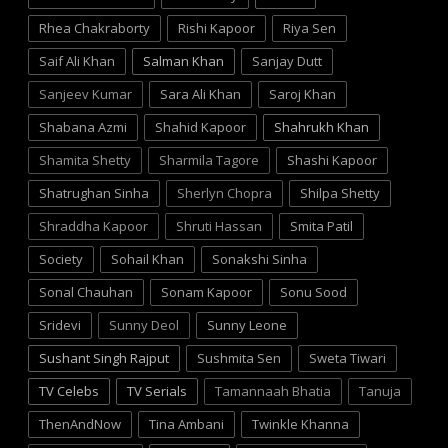
Rhea Chakraborty
Rishi Kapoor
Riya Sen
Saif Ali Khan
Salman Khan
Sanjay Dutt
Sanjeev Kumar
Sara Ali Khan
Saroj Khan
Shabana Azmi
Shahid Kapoor
Shahrukh Khan
Shamita Shetty
Sharmila Tagore
Shashi Kapoor
Shatrughan Sinha
Sherlyn Chopra
Shilpa Shetty
Shraddha Kapoor
Shruti Hassan
Smita Patil
Society
Sohail Khan
Sonakshi Sinha
Sonal Chauhan
Sonam Kapoor
Sonu Sood
Sridevi
Sunny Deol
Sunny Leone
Sushant Singh Rajput
Sushmita Sen
Sweta Tiwari
TV Celebs
TV Serials
Tamannaah Bhatia
Tanuja
ThenAndNow
Tina Ambani
Twinkle Khanna