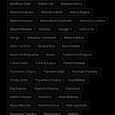
Madhuri Dixit
Mahie Gill
Malaika Arora
Mamta Kulkarni
Mandira Bedi
Manoj Bajpai
Meena Kumari
Meenakshi Seshadri
Minissha Lamba
Movie Review
Mumtaz
Naagin 3
Nafisa Ali
Nargis
Natasha Stanovich
Neha Kakkar
Nikki Tamboli
Nirupa Roy
Nora Fatehi
Nushrat Bharucha
Nutan
Padmini Kolhapure
PalakTiwari
Pankaj Kapur
Paresh Rawal
Parineeti Chopra
Parveen Babi
Poonam Pandey
Preity Zinta
Priyanka Chopra
Raj Babbar
Raj Kapoor
Rajesh Khanna
Rajnikant
Rakhi Sawant
Rambha
Rani Mukerji
Ranu Mondal
Rashmi Desai
Rati Agnihotri
Raveena Tandon
Reena Roy
Rekha