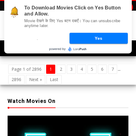
To Download Movies Click on Yes Button

and Allow.
Movie देखने के लिए Yes बटन दबाएँ। You can unsubscribe
anytime later.
.
Yes
Navigation
Page 1 of 2896
1
2
3
4
5
6
7
...
2896
Next »
Last
Watch Movies On