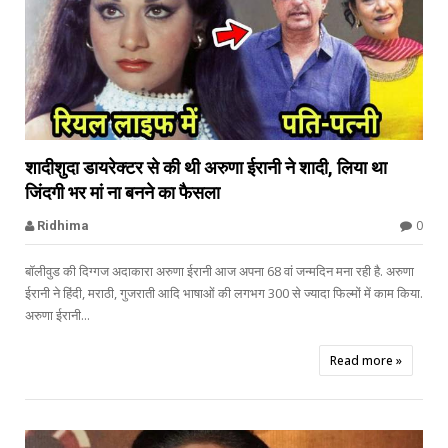


शादीशुदा डायरेक्टर से की थी अरुणा ईरानी ने शादी, लिया था
जिंदगी भर मां ना बनने का फैसला
Celebs Gossips
0
Ridhima
बॉलीवुड की दिग्गज अदाकारा अरुणा ईरानी आज अपना 68 वां जन्मदिन मना रही है. अरुणा
ईरानी ने हिंदी, मराठी, गुजराती आदि भाषाओं की लगभग 300 से ज्यादा फिल्मों में काम किया.
अरुणा ईरानी...
Read more »