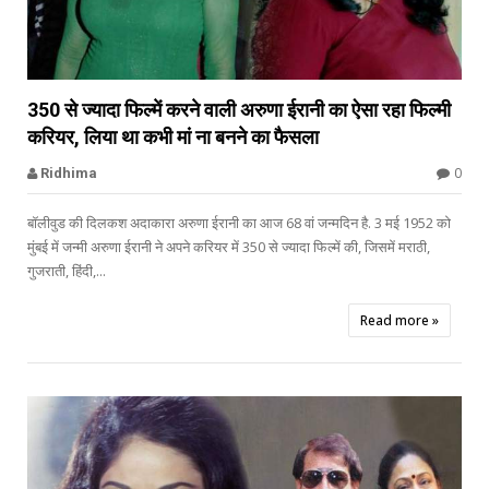


350 से ज्यादा फिल्में करने वाली अरुणा ईरानी का ऐसा रहा फिल्मी
करियर, लिया था कभी मां ना बनने का फैसला
bollywood celebs
0
Ridhima
बॉलीवुड की दिलकश अदाकारा अरुणा ईरानी का आज 68 वां जन्मदिन है. 3 मई 1952 को
मुंबई में जन्मी अरुणा ईरानी ने अपने करियर में 350 से ज्यादा फिल्में की, जिसमें मराठी,
गुजराती, हिंदी,...
Read more »