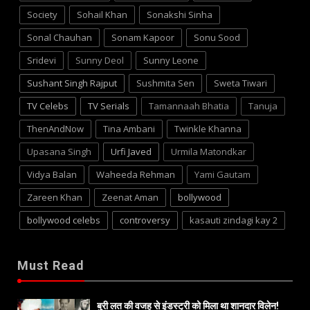
Society
Sohail Khan
Sonakshi Sinha
Sonal Chauhan
Sonam Kapoor
Sonu Sood
Sridevi
Sunny Deol
Sunny Leone
Sushant Singh Rajput
Sushmita Sen
Sweta Tiwari
TV Celebs
TV Serials
Tamannaah Bhatia
Tanuja
ThenAndNow
Tina Ambani
Twinkle Khanna
Upasana Singh
Urfi Javed
Urmila Matondkar
Vidya Balan
Waheeda Rehman
Yami Gautam
Zareen Khan
Zeenat Aman
bollywood
bollywood celebs
controversy
kasauti zindagi kay 2
Must Read
बुरी लत की वजह से इंडस्ट्री को मिला था शानदार विलेन!