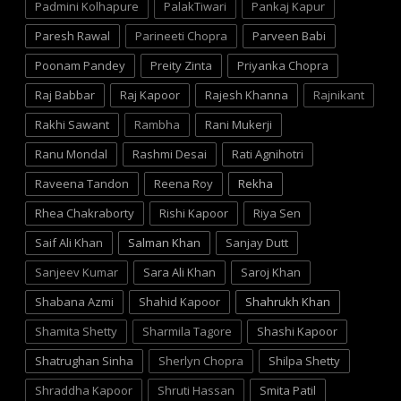
Padmini Kolhapure
PalakTiwari
Pankaj Kapur
Paresh Rawal
Parineeti Chopra
Parveen Babi
Poonam Pandey
Preity Zinta
Priyanka Chopra
Raj Babbar
Raj Kapoor
Rajesh Khanna
Rajnikant
Rakhi Sawant
Rambha
Rani Mukerji
Ranu Mondal
Rashmi Desai
Rati Agnihotri
Raveena Tandon
Reena Roy
Rekha
Rhea Chakraborty
Rishi Kapoor
Riya Sen
Saif Ali Khan
Salman Khan
Sanjay Dutt
Sanjeev Kumar
Sara Ali Khan
Saroj Khan
Shabana Azmi
Shahid Kapoor
Shahrukh Khan
Shamita Shetty
Sharmila Tagore
Shashi Kapoor
Shatrughan Sinha
Sherlyn Chopra
Shilpa Shetty
Shraddha Kapoor
Shruti Hassan
Smita Patil