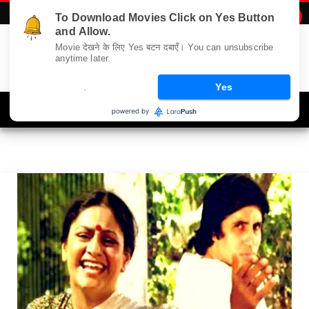
To Download Movies Click on Yes Button

bollywood celebs
and Allow.
Movie देखने के लिए Yes बटन दबाएँ। You can unsubscribe
anytime later.
.
Yes
Navigation