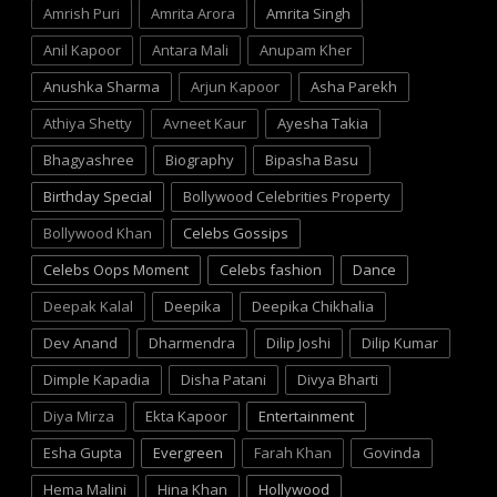
Amrish Puri
Amrita Arora
Amrita Singh
Anil Kapoor
Antara Mali
Anupam Kher
Anushka Sharma
Arjun Kapoor
Asha Parekh
Athiya Shetty
Avneet Kaur
Ayesha Takia
Bhagyashree
Biography
Bipasha Basu
Birthday Special
Bollywood Celebrities Property
Bollywood Khan
Celebs Gossips
Celebs Oops Moment
Celebs fashion
Dance
Deepak Kalal
Deepika
Deepika Chikhalia
Dev Anand
Dharmendra
Dilip Joshi
Dilip Kumar
Dimple Kapadia
Disha Patani
Divya Bharti
Diya Mirza
Ekta Kapoor
Entertainment
Esha Gupta
Evergreen
Farah Khan
Govinda
Hema Malini
Hina Khan
Hollywood