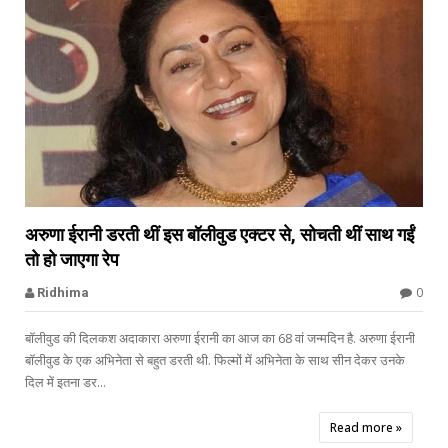


अरुणा ईरानी डरती थीं इस बॉलीवुड एक्टर से, सोचती थीं साथ गईं
तो हो जाएगा रेप
bollywood celebs
0
Ridhima
बॉलीवुड की दिलकश अदाकारा अरुणा ईरानी का आज का 68 वां जन्मदिन है. अरुणा ईरानी
बॉलीवुड के एक अभिनेता से बहुत डरती थी. फिल्मों में अभिनेता के साथ सीन देकर उनके
दिल में इतना डर...
Read more »