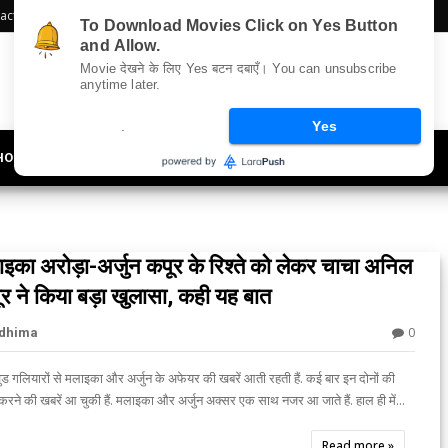
act Us
Sitemap
To Download Movies Click on Yes Button
and Allow.
Movie देखने के लिए Yes बटन दबाएँ। You can unsubscribe
anytime later.
.
Yes
HOLLYWOOD
UPDATES
LIFESTYLE
SOCIETY
OFFBEAT
इका अरोड़ा-अर्जुन कपूर के रिश्ते को लेकर चाचा अनिल
र ने किया बड़ा खुलासा, कही यह बात
0
idhima

ुड गलियारों से मलाइका और अर्जुन के अफेयर की खबरें आती रहती हैं. कई बार इन दोनों की
करने की खबरें आ चुकी हैं. मलाइका और अर्जुन अक्सर एक साथ नजर आ जाते हैं. हाल ही में...
Read more »