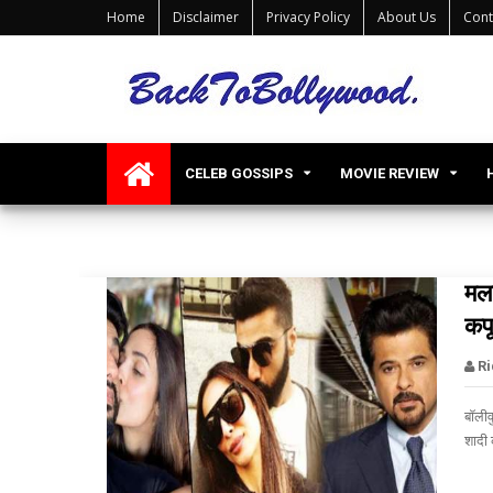
Home
Disclaimer
Privacy Policy
About Us
Cont
Malaika Arora
CELEB GOSSIPS
MOVIE REVIEW
मला
कपू
bollywood celebs
R
बॉलीव
शादी 