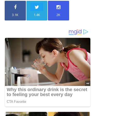
3.1K
1.4K
2K