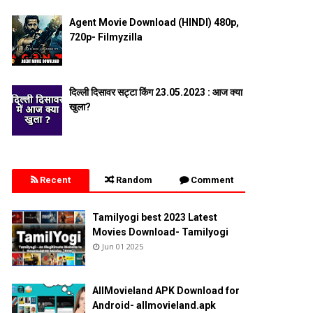
Agent Movie Download (HINDI) 480p,
720p- Filmyzilla
दिल्ली दिसावर सट्टा किंग 23.05.2023 : आज क्या
खुला?
Recent
Random
Comment
Tamilyogi best 2023 Latest
Movies Download- Tamilyogi
Jun 01 2025
AllMovieland APK Download for
Android- allmovieland.apk