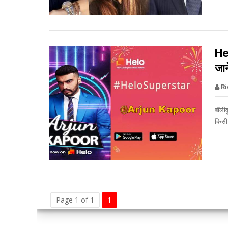


Hel
जान
R
बॉलीव
किसी 


Page 1 of 1
1