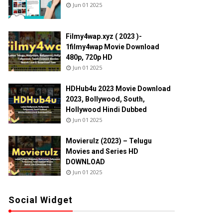
Jun 01 2025
Filmy4wap.xyz ( 2023 )-
1filmy4wap Movie Download
480p, 720p HD
Jun 01 2025
HDHub4u 2023 Movie Download
2023, Bollywood, South,
Hollywood Hindi Dubbed
Jun 01 2025
Movierulz (2023) – Telugu
Movies and Series HD
DOWNLOAD
Jun 01 2025
Social Widget