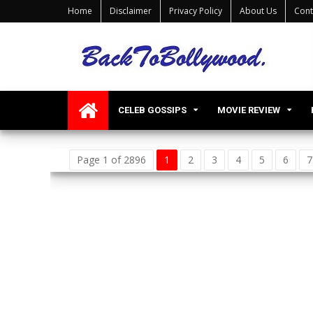
Home
Disclaimer
Privacy Policy
About Us
Cont
CELEB GOSSIPS
MOVIE REVIEW
Page 1 of 2896
1
2
3
4
5
6
7