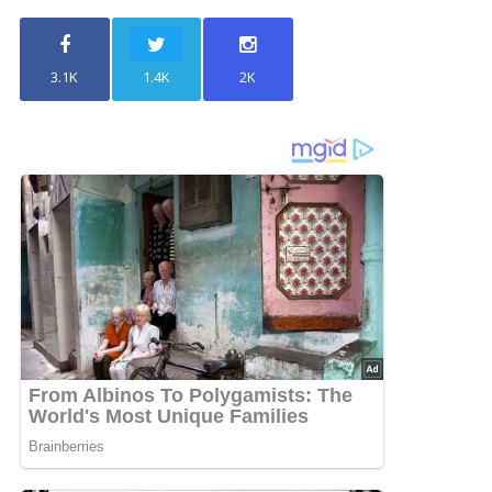
3.1K
1.4K
2K