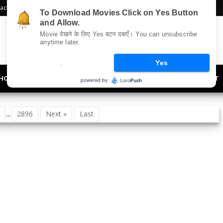
act Us
Sitemap
To Download Movies Click on Yes Button
and Allow.
Movie देखने के लिए Yes बटन दबाएँ। You can unsubscribe
anytime later.
.
Yes
HOLLYWOOD
UPDATES
LIFESTYLE
SOCIETY
OFFBEAT
...
2896
Next »
Last