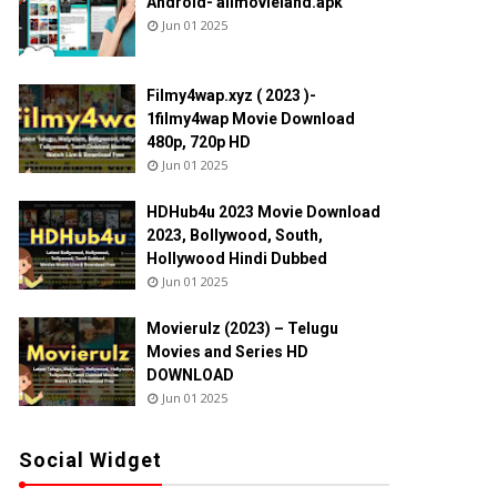
Android- allmovieland.apk
Jun 01 2025
Filmy4wap.xyz ( 2023 )-
1filmy4wap Movie Download
480p, 720p HD
Jun 01 2025
HDHub4u 2023 Movie Download
2023, Bollywood, South,
Hollywood Hindi Dubbed
Jun 01 2025
Movierulz (2023) – Telugu
Movies and Series HD
DOWNLOAD
Jun 01 2025
Social Widget