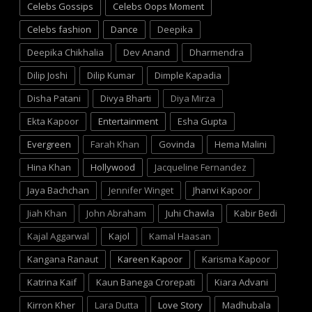
Celebs Gossips
Celebs Oops Moment
Celebs fashion
Dance
Deepika
Deepika Chikhalia
Dev Anand
Dharmendra
Dilip Joshi
Dilip Kumar
Dimple Kapadia
Disha Patani
Divya Bharti
Diya Mirza
Ekta Kapoor
Entertainment
Esha Gupta
Evergreen
Farah Khan
Govinda
Hema Malini
Hina Khan
Hollywood
Jacqueline Fernandez
Jaya Bachchan
Jennifer Winget
Jhanvi Kapoor
Jiah Khan
John Abraham
Juhi Chawla
Kabir Bedi
Kajal Aggarwal
Kajol
Kamal Haasan
Kangana Ranaut
Kareen Kapoor
Karisma Kapoor
Katrina Kaif
Kaun Banega Crorepati
Kiara Advani
Kirron Kher
Lara Dutta
Love Story
Madhubala