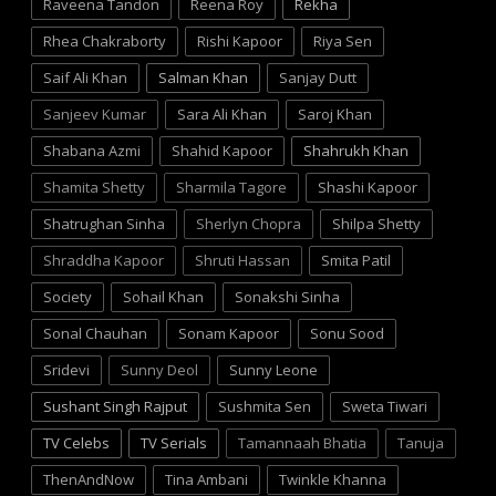
Raveena Tandon
Reena Roy
Rekha
Rhea Chakraborty
Rishi Kapoor
Riya Sen
Saif Ali Khan
Salman Khan
Sanjay Dutt
Sanjeev Kumar
Sara Ali Khan
Saroj Khan
Shabana Azmi
Shahid Kapoor
Shahrukh Khan
Shamita Shetty
Sharmila Tagore
Shashi Kapoor
Shatrughan Sinha
Sherlyn Chopra
Shilpa Shetty
Shraddha Kapoor
Shruti Hassan
Smita Patil
Society
Sohail Khan
Sonakshi Sinha
Sonal Chauhan
Sonam Kapoor
Sonu Sood
Sridevi
Sunny Deol
Sunny Leone
Sushant Singh Rajput
Sushmita Sen
Sweta Tiwari
TV Celebs
TV Serials
Tamannaah Bhatia
Tanuja
ThenAndNow
Tina Ambani
Twinkle Khanna