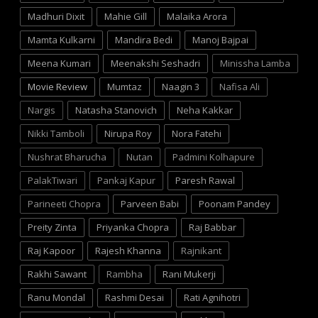
Madhuri Dixit
Mahie Gill
Malaika Arora
Mamta Kulkarni
Mandira Bedi
Manoj Bajpai
Meena Kumari
Meenakshi Seshadri
Minissha Lamba
Movie Review
Mumtaz
Naagin 3
Nafisa Ali
Nargis
Natasha Stanovich
Neha Kakkar
Nikki Tamboli
Nirupa Roy
Nora Fatehi
Nushrat Bharucha
Nutan
Padmini Kolhapure
PalakTiwari
Pankaj Kapur
Paresh Rawal
Parineeti Chopra
Parveen Babi
Poonam Pandey
Preity Zinta
Priyanka Chopra
Raj Babbar
Raj Kapoor
Rajesh Khanna
Rajnikant
Rakhi Sawant
Rambha
Rani Mukerji
Ranu Mondal
Rashmi Desai
Rati Agnihotri