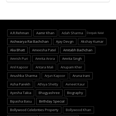
A.R.Rehman
Aamir Khan
Adah Sharma
Deepak Kalal
Aishwarya Rai Bachchan
Ajay Devgn
Akshay Kumar
Alia Bhatt
Ameesha Patel
Amitabh Bachchan
Amrish Puri
Amrita Arora
Amrita Singh
Anil Kapoor
Antara Mali
Anupam Kher
Anushka Sharma
Arjun Kapoor
Aruna Irani
Asha Parekh
Athiya Shetty
Avneet Kaur
Ayesha Takia
Bhagyashree
Biography
Bipasha Basu
Birthday Special
Bollywood Celebrities Property
Bollywood Khan