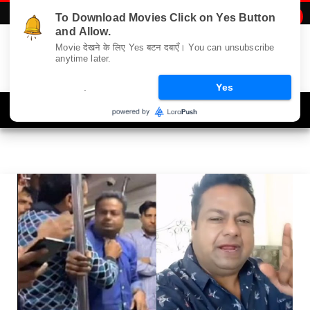
To Download Movies Click on Yes Button

Deepak Kalal
and Allow.
Movie देखने के लिए Yes बटन दबाएँ। You can unsubscribe
anytime later.
.
Yes
Navigation