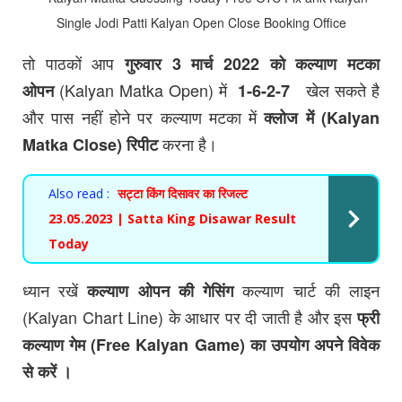
तो पाठकों आप
गुरुवार 3 मार्च 2022 को कल्याण मटका
(Kalyan Matka Open) में
खेल सकते है
ओपन
1-6-2-7
और पास नहीं होने पर कल्याण मटका में
क्लोज में (Kalyan
करना है।
Matka Close) रिपीट
Also read :
सट्टा किंग दिसावर का रिजल्ट
23.05.2023 | Satta King Disawar Result
Today
ध्यान रखें
कल्याण चार्ट की लाइन
कल्याण ओपन की गेसिंग
(Kalyan Chart Line) के आधार पर दी जाती है और इस
फ्री
कल्याण गेम (Free Kalyan Game) का उपयोग अपने विवेक
से करें ।