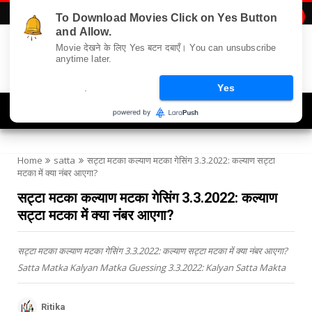
To Download Movies Click on Yes Button

and Allow.
Movie देखने के लिए Yes बटन दबाएँ। You can unsubscribe
anytime later.
.
Yes
Navigation
Home
satta
सट्टा मटका कल्याण मटका गेसिंग 3.3.2022: कल्याण सट्टा
मटका में क्या नंबर आएगा?
सट्टा मटका कल्याण मटका गेसिंग 3.3.2022: कल्याण
सट्टा मटका में क्या नंबर आएगा?
सट्टा मटका कल्याण मटका गेसिंग 3.3.2022: कल्याण सट्टा मटका में क्या नंबर आएगा?
Satta Matka Kalyan Matka Guessing 3.3.2022: Kalyan Satta Makta
Ritika