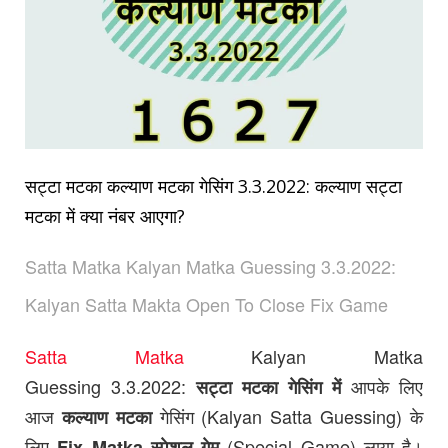
सट्टा मटका कल्याण मटका गेसिंग 3.3.2022: कल्याण सट्टा
मटका में क्या नंबर आएगा?
Satta Matka Kalyan Matka Guessing 3.3.2022:
Kalyan Satta Makta Open To Close Fix Game
Satta Matka
Kalyan Matka
Guessing 3.3.2022:
आपके लिए
सट्टा मटका गेसिंग में
आज
गेसिंग (Kalyan Satta Guessing) के
कल्याण मटका
लिए
(Special Game) लाया है।
Fix Matka स्पेशल गेम