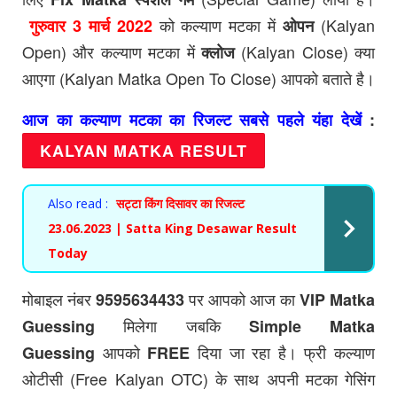
को कल्याण मटका में
(Kalyan
गुरुवार 3 मार्च 2022
ओपन
Open) और कल्याण मटका में
(Kalyan Close) क्या
क्लोज
आएगा (Kalyan Matka Open To Close) आपको बताते है।
आज का कल्याण मटका का रिजल्ट सबसे पहले यंहा देखें
:
KALYAN MATKA RESULT
Also read :
सट्टा किंग दिसावर का रिजल्ट
23.06.2023 | Satta King Desawar Result
Today
मोबाइल नंबर
पर आपको आज का
9595634433
VIP Matka
मिलेगा जबकि
Guessing
Simple Matka
आपको
दिया जा रहा है। फ्री कल्याण
Guessing
FREE
ओटीसी (Free Kalyan OTC) के साथ अपनी मटका गेसिंग