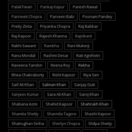
PalakTiwari
Pankaj Kapur
Paresh Rawal
Parineeti Chopra
Parveen Babi
Poonam Pandey
Preity Zinta
Priyanka Chopra
Raj Babbar
Raj Kapoor
Rajesh Khanna
Rajnikant
Rakhi Sawant
Rambha
Rani Mukerji
Ranu Mondal
Rashmi Desai
Rati Agnihotri
Raveena Tandon
Reena Roy
Rekha
Rhea Chakraborty
Rishi Kapoor
Riya Sen
Saif Ali Khan
Salman Khan
Sanjay Dutt
Sanjeev Kumar
Sara Ali Khan
Saroj Khan
Shabana Azmi
Shahid Kapoor
Shahrukh Khan
Shamita Shetty
Sharmila Tagore
Shashi Kapoor
Shatrughan Sinha
Sherlyn Chopra
Shilpa Shetty