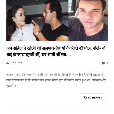


जब सोहेल ने खोली थी सलमान-ऐश्वर्या के रिश्ते की पोल, बोले- वो
भाई के साथ घूमती थीं, घर आती थीं तब....
Sohail Khan
0
Ridhima
सलमान खान और ऐश्वर्या राय की प्रेम कहानी के किस्से तो जगजाहिर हैं. दोनों कई सालों
तक रिलेशनशिप में रहे. लेकिन जब इनका रिश्ता टूटा तो काफी बवाल हुआ था. सलमान और
ऐश्वर्या ने...
Read more »