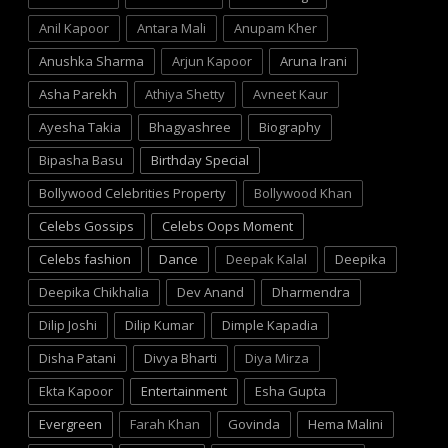
Anil Kapoor
Antara Mali
Anupam Kher
Anushka Sharma
Arjun Kapoor
Aruna Irani
Asha Parekh
Athiya Shetty
Avneet Kaur
Ayesha Takia
Bhagyashree
Biography
Bipasha Basu
Birthday Special
Bollywood Celebrities Property
Bollywood Khan
Celebs Gossips
Celebs Oops Moment
Celebs fashion
Dance
Deepak Kalal
Deepika
Deepika Chikhalia
Dev Anand
Dharmendra
Dilip Joshi
Dilip Kumar
Dimple Kapadia
Disha Patani
Divya Bharti
Diya Mirza
Ekta Kapoor
Entertainment
Esha Gupta
Evergreen
Farah Khan
Govinda
Hema Malini