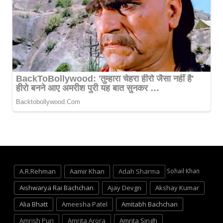
A.R.Rehman
Aamir Khan
Adah Sharma
Sohail Khan
Aishwarya Rai Bachchan
Ajay Devgn
Akshay Kumar
Alia Bhatt
Ameesha Patel
Amitabh Bachchan
Amrish Puri
Amrita Arora
Amrita Singh