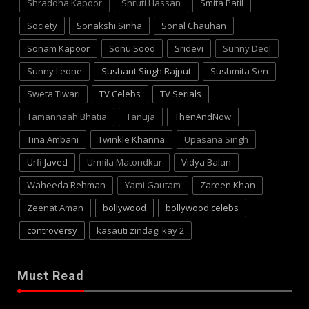
Shraddha Kapoor
Shruti Hassan
Smita Patil
Society
Sonakshi Sinha
Sonal Chauhan
Sonam Kapoor
Sonu Sood
Sridevi
Sunny Deol
Sunny Leone
Sushant Singh Rajput
Sushmita Sen
Sweta Tiwari
TV Celebs
TV Serials
Tamannaah Bhatia
Tanuja
ThenAndNow
Tina Ambani
Twinkle Khanna
Upasana Singh
Urfi Javed
Urmila Matondkar
Vidya Balan
Waheeda Rehman
Yami Gautam
Zareen Khan
Zeenat Aman
bollywood
bollywood celebs
controversy
kasauti zindagi kay 2
Must Read