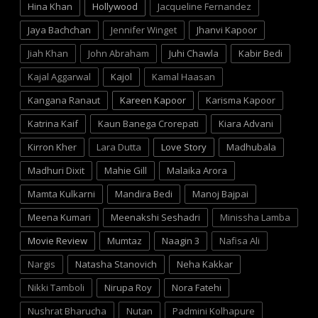
Hina Khan
Hollywood
Jacqueline Fernandez
Jaya Bachchan
Jennifer Winget
Jhanvi Kapoor
Jiah Khan
John Abraham
Juhi Chawla
Kabir Bedi
Kajal Aggarwal
Kajol
Kamal Haasan
Kangana Ranaut
Kareen Kapoor
Karisma Kapoor
Katrina Kaif
Kaun Banega Crorepati
Kiara Advani
Kirron Kher
Lara Dutta
Love Story
Madhubala
Madhuri Dixit
Mahie Gill
Malaika Arora
Mamta Kulkarni
Mandira Bedi
Manoj Bajpai
Meena Kumari
Meenakshi Seshadri
Minissha Lamba
Movie Review
Mumtaz
Naagin 3
Nafisa Ali
Nargis
Natasha Stanovich
Neha Kakkar
Nikki Tamboli
Nirupa Roy
Nora Fatehi
Nushrat Bharucha
Nutan
Padmini Kolhapure