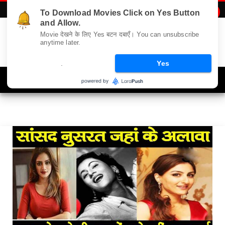
To Download Movies Click on Yes Button

Sohail Khan
and Allow.
Movie देखने के लिए Yes बटन दबाएँ। You can unsubscribe
anytime later.
.
Yes
Navigation