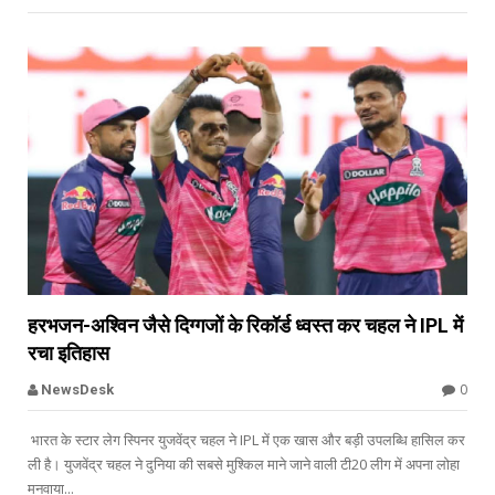


हरभजन-अश्विन जैसे दिग्गजों के रिकॉर्ड ध्वस्त कर चहल ने IPL में
रचा इतिहास
Offbeat
0
NewsDesk
भारत के स्टार लेग स्पिनर युजवेंद्र चहल ने IPL में एक खास और बड़ी उपलब्धि हासिल कर
ली है। युजवेंद्र चहल ने दुनिया की सबसे मुश्किल माने जाने वाली टी20 लीग में अपना लोहा
मनवाया...