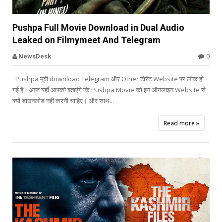


Pushpa Full Movie Download in Dual Audio
Leaked on Filmymeet And Telegram
Offbeat
0
NewsDesk
Pushpa मूवी download Telegram और Other टोरेंट Website पर लीक हो
गई है। आज यहाँ आपको बताएंगे कि Pushpa Movie को इन ऑनलाइन Website से
क्यों डाउनलोड नहीं करनी चाहिए। और साथ...
Read more »