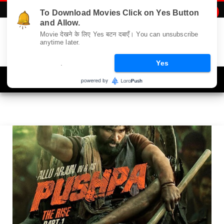
To Download Movies Click on Yes Button

Offbeat
and Allow.
Movie देखने के लिए Yes बटन दबाएँ। You can unsubscribe
anytime later.
.
Yes
Navigation