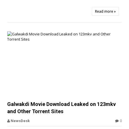
Read more »


Galwakdi Movie Download Leaked on 123mkv
and Other Torrent Sites
Offbeat
0
NewsDesk