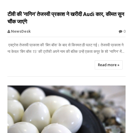


टीवी की 'नागिन' तेजस्वी प्रकाश ने खरीदी Audi कार, कीमत सुन
चौंक जाएंगे
Offbeat
0
NewsDesk
एक्ट्रेस तेजस्वी प्रकाश की 'बिग बॉस' के बाद से किस्मत ही पलट गई। तेजस्वी प्रकाश ने
ना केवल 'बिग बाॅस 15' की ट्राॅफी अपने नाम की बल्कि उन्हें एकता कपूर के शो 'नागिन' में...
Read more »