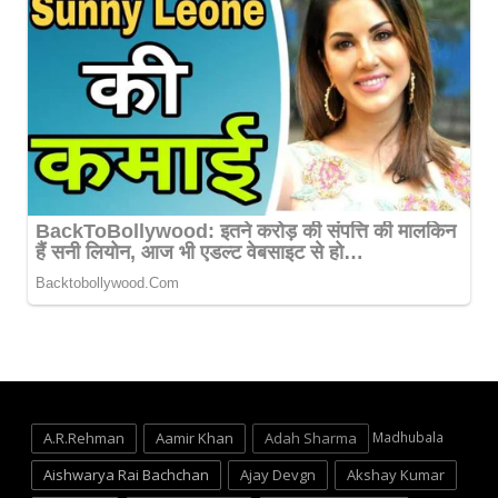
A.R.Rehman
Aamir Khan
Adah Sharma
Madhubala
Aishwarya Rai Bachchan
Ajay Devgn
Akshay Kumar