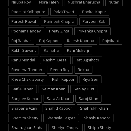
Nirupa Roy
Nora Fatehi
Nushrat Bharucha
Nutan
Padmini Kolhapure
PalakTiwari
Pankaj Kapur
Paresh Rawal
Parineeti Chopra
Parveen Babi
Poonam Pandey
Preity Zinta
Priyanka Chopra
Raj Babbar
Raj Kapoor
Rajesh Khanna
Rajnikant
Rakhi Sawant
Rambha
Rani Mukerji
Ranu Mondal
Rashmi Desai
Rati Agnihotri
Raveena Tandon
Reena Roy
Rekha
Rhea Chakraborty
Rishi Kapoor
Riya Sen
Saif Ali Khan
Salman Khan
Sanjay Dutt
Sanjeev Kumar
Sara Ali Khan
Saroj Khan
Shabana Azmi
Shahid Kapoor
Shahrukh Khan
Shamita Shetty
Sharmila Tagore
Shashi Kapoor
Shatrughan Sinha
Sherlyn Chopra
Shilpa Shetty