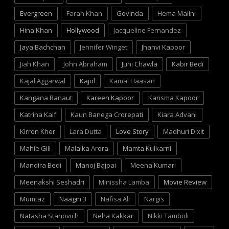
Evergreen
Farah Khan
Govinda
Hema Malini
Hina Khan
Hollywood
Jacqueline Fernandez
Jaya Bachchan
Jennifer Winget
Jhanvi Kapoor
Jiah Khan
John Abraham
Juhi Chawla
Kabir Bedi
Kajal Aggarwal
Kajol
Kamal Haasan
Kangana Ranaut
Kareen Kapoor
Karisma Kapoor
Katrina Kaif
Kaun Banega Crorepati
Kiara Advani
Kirron Kher
Lara Dutta
Love Story
Madhuri Dixit
Mahie Gill
Malaika Arora
Mamta Kulkarni
Mandira Bedi
Manoj Bajpai
Meena Kumari
Meenakshi Seshadri
Minissha Lamba
Movie Review
Mumtaz
Naagin 3
Nafisa Ali
Nargis
Natasha Stanovich
Neha Kakkar
Nikki Tamboli