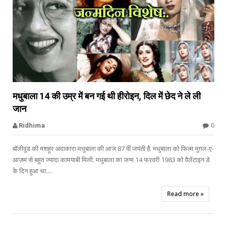


मधुबाला 14 की उम्र में बन गई थी हीरोइन, दिल में छेद ने ले ली
जान
Madhubala
0
Ridhima
बॉलीवुड की मशहूर अदाकारा मधुबाला की आज 87 वीं जयंती है. मधुबाला को फिल्म मुग़ल-ए-
आज़म से बहुत ज्यादा कामयाबी मिली. मधुबाला का जन्म 14 फरवरी 1983 को वैलेंटाइन डे
के दिन हुआ था....
Read more »