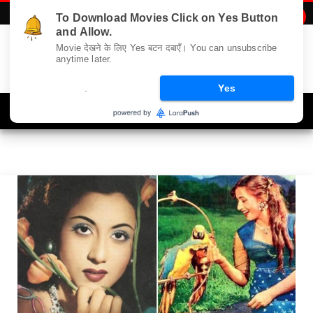
To Download Movies Click on Yes Button

Madhubala
and Allow.
Movie देखने के लिए Yes बटन दबाएँ। You can unsubscribe
anytime later.
.
Yes
Navigation