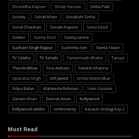
Shraddha Kapoor
Shruti Hassan
Smita Patil
Society
Sohail Khan
Sonakshi Sinha
Sonal Chauhan
Sonam Kapoor
Sonu Sood
Sridevi
Sunny Deol
Sunny Leone
Sushant Singh Rajput
Sushmita Sen
Sweta Tiwari
TV Celebs
TV Serials
Tamannaah Bhatia
Tanuja
ThenAndNow
Tina Ambani
Twinkle Khanna
Upasana Singh
Urfi Javed
Urmila Matondkar
Vidya Balan
Waheeda Rehman
Yami Gautam
Zareen Khan
Zeenat Aman
bollywood
bollywood celebs
controversy
kasauti zindagi kay 2
Must Read