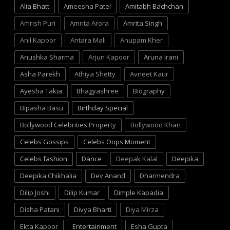
Alia Bhatt
Ameesha Patel
Amitabh Bachchan
Amrish Puri
Amrita Arora
Amrita Singh
Anil Kapoor
Antara Mali
Anupam Kher
Anushka Sharma
Arjun Kapoor
Aruna Irani
Asha Parekh
Athiya Shetty
Avneet Kaur
Ayesha Takia
Bhagyashree
Biography
Bipasha Basu
Birthday Special
Bollywood Celebrities Property
Bollywood Khan
Celebs Gossips
Celebs Oops Moment
Celebs fashion
Dance
Deepak Kalal
Deepika
Deepika Chikhalia
Dev Anand
Dharmendra
Dilip Joshi
Dilip Kumar
Dimple Kapadia
Disha Patani
Divya Bharti
Diya Mirza
Ekta Kapoor
Entertainment
Esha Gupta