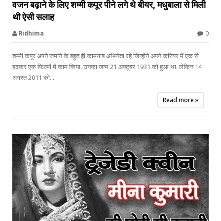
वजन बढ़ाने के लिए शम्मी कपूर पीने लगे थे बीयर, मधुबाला से मिली
थी ऐसी सलाह
Meena Kumari
0
Ridhima
शम्मी कपूर अपने जमाने के बहुत ही कामयाब अभिनेता रहे जिन्होंने अपने करियर में एक से
बढ़कर एक फिल्मों में काम किया. उनका जन्म 21 अक्टूबर 1931 को हुआ था. लेकिन 14
अगस्त 2011 को...
Read more »