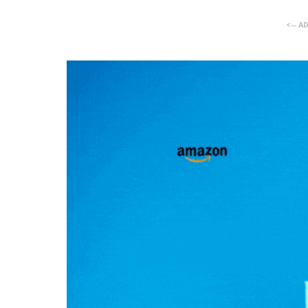
<-- A