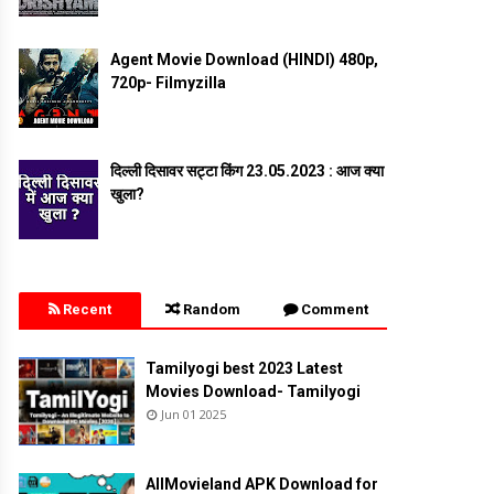
Agent Movie Download (HINDI) 480p,
720p- Filmyzilla
दिल्ली दिसावर सट्टा किंग 23.05.2023 : आज क्या
खुला?
Recent
Random
Comment
Tamilyogi best 2023 Latest
Movies Download- Tamilyogi
Jun 01 2025
AllMovieland APK Download for