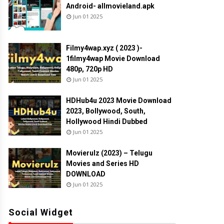
Android- allmovieland.apk
Jun 01 2025
Filmy4wap.xyz ( 2023 )-
1filmy4wap Movie Download
480p, 720p HD
Jun 01 2025
HDHub4u 2023 Movie Download
2023, Bollywood, South,
Hollywood Hindi Dubbed
Jun 01 2025
Movierulz (2023) – Telugu
Movies and Series HD
DOWNLOAD
Jun 01 2025
Social Widget