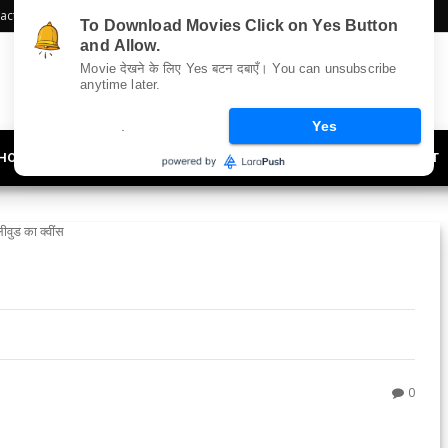
act Us
Sitemap
To Download Movies Click on Yes Button
and Allow.
Movie देखने के लिए Yes बटन दबाएँ। You can unsubscribe
anytime later.
.
Yes
HOLLYWOOD
UPDATES
LIFESTYLE
SOCIETY
OFFBEAT
लीवुड का क्वींस
0