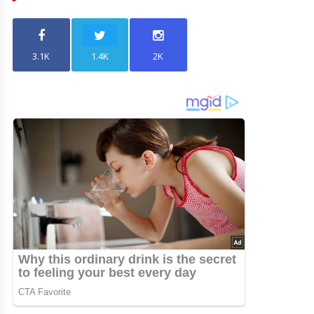
3.1K
1.4K
2K