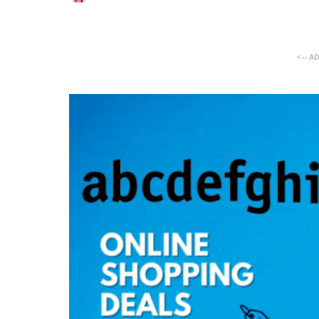
<-- A