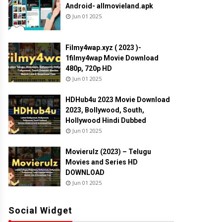
Android- allmovieland.apk
Jun 01 2025
Filmy4wap.xyz ( 2023 )-
1filmy4wap Movie Download
480p, 720p HD
Jun 01 2025
HDHub4u 2023 Movie Download
2023, Bollywood, South,
Hollywood Hindi Dubbed
Jun 01 2025
Movierulz (2023) – Telugu
Movies and Series HD
DOWNLOAD
Jun 01 2025
Social Widget