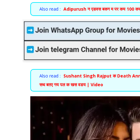
Also read :
Adipurush न एडवस बकग म पर कय 100 क
Also read :
Sushant Singh Rajput क Death Ann
सथ बतए गय पल क खस वडय | Video