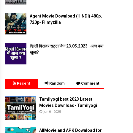
Agent Movie Download (HINDI) 480p,
720p- Filmyzilla
दिल्ली दिसावर सट्टा किंग 23.05.2023 : आज क्या
खुला?
Recent
Random
Comment
Tamilyogi best 2023 Latest
Movies Download- Tamilyogi
Jun 01 2025
AllMovieland APK Download for