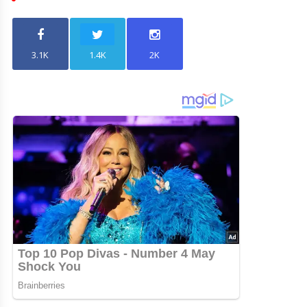
3.1K
1.4K
2K