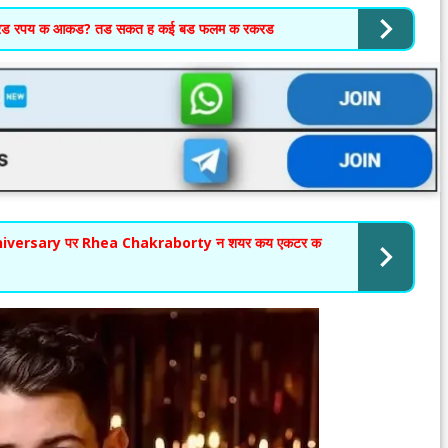
रड रपय क आकड? तड सकत ह कई बड फलम क रकरड
iversary पर Rhea Chakraborty न शयर कय एकटर क