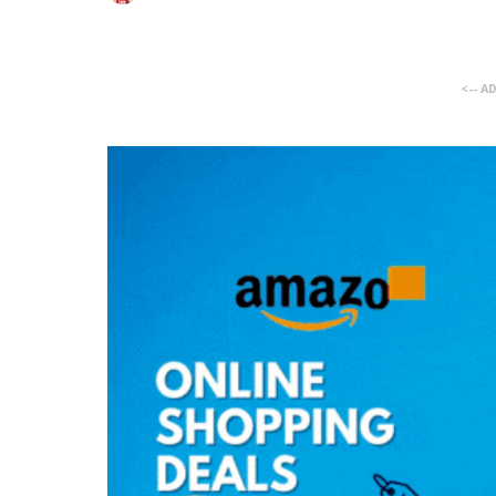
<-- A