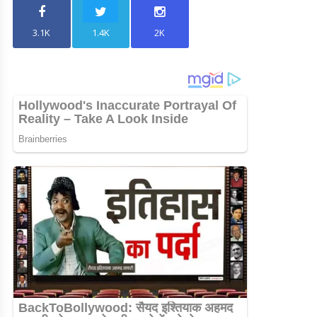
3.1K
1.4K
2K