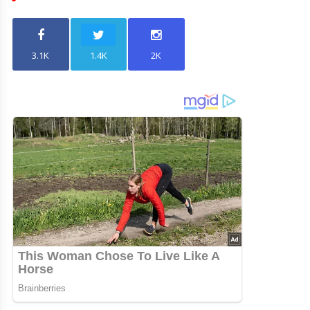
3.1K
1.4K
2K