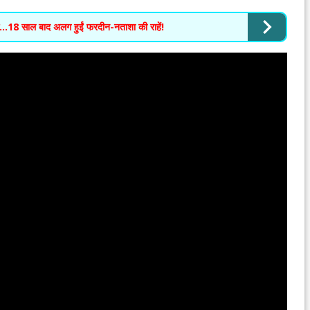
ाक…18 साल बाद अलग हुईं फरदीन-नताशा की राहें!