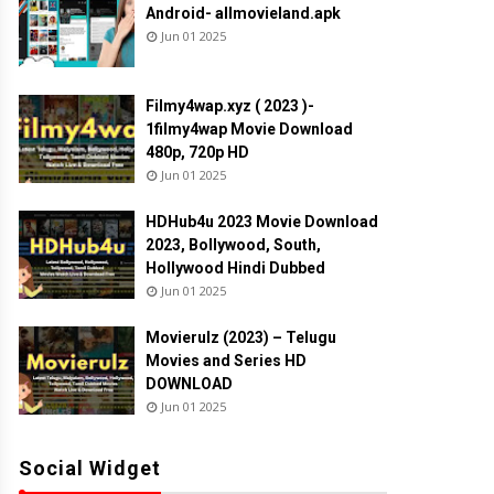
Android- allmovieland.apk
Jun 01 2025
Filmy4wap.xyz ( 2023 )-
1filmy4wap Movie Download
480p, 720p HD
Jun 01 2025
HDHub4u 2023 Movie Download
2023, Bollywood, South,
Hollywood Hindi Dubbed
Jun 01 2025
Movierulz (2023) – Telugu
Movies and Series HD
DOWNLOAD
Jun 01 2025
Social Widget