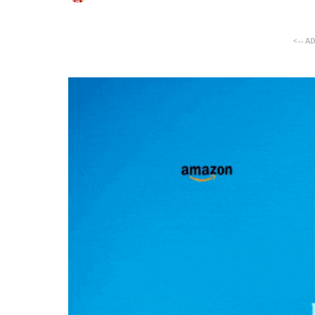
<-- A