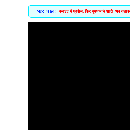
Also read :
फ्लाइट में प्रपोज, फिर धूमधाम से शादी, अब तल