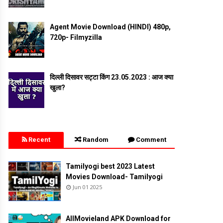
Agent Movie Download (HINDI) 480p,
720p- Filmyzilla
दिल्ली दिसावर सट्टा किंग 23.05.2023 : आज क्या
खुला?
Recent
Random
Comment
Tamilyogi best 2023 Latest
Movies Download- Tamilyogi
Jun 01 2025
AllMovieland APK Download for