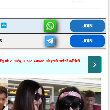
दिए गये 25 करोड़, Kiara Advani को इसकी आधी भी नहीं मिली