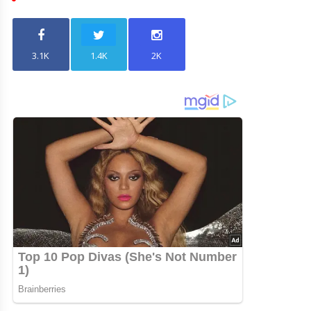
3.1K
1.4K
2K