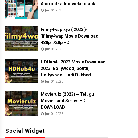
Android- allmovieland.apk
Jun 01 2025
Filmy4wap.xyz ( 2023 )-
1filmy4wap Movie Download
480p, 720p HD
Jun 01 2025
HDHub4u 2023 Movie Download
2023, Bollywood, South,
Hollywood Hindi Dubbed
Jun 01 2025
Movierulz (2023) – Telugu
Movies and Series HD
DOWNLOAD
Jun 01 2025
Social Widget