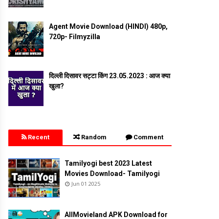
Agent Movie Download (HINDI) 480p,
720p- Filmyzilla
दिल्ली दिसावर सट्टा किंग 23.05.2023 : आज क्या
खुला?
Recent
Random
Comment
Tamilyogi best 2023 Latest
Movies Download- Tamilyogi
Jun 01 2025
AllMovieland APK Download for