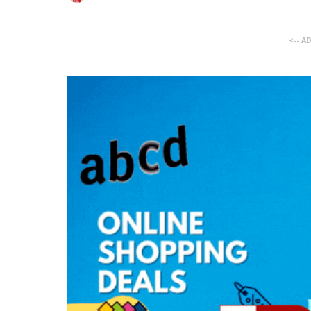
<-- A