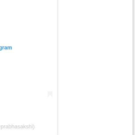
agram
@prabhasakshi)