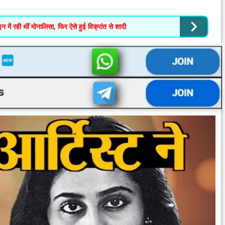
में रही थीं मोनालिसा, फिर ऐसे हुई विक्रांत से शादी