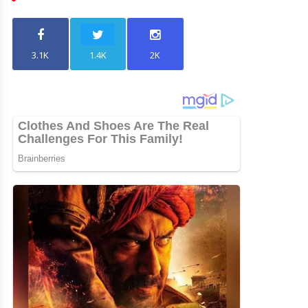
3.1K
1.4K
2K