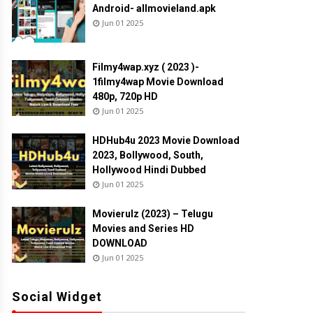
Android- allmovieland.apk
Jun 01 2025
Filmy4wap.xyz ( 2023 )-
1filmy4wap Movie Download
480p, 720p HD
Jun 01 2025
HDHub4u 2023 Movie Download
2023, Bollywood, South,
Hollywood Hindi Dubbed
Jun 01 2025
Movierulz (2023) – Telugu
Movies and Series HD
DOWNLOAD
Jun 01 2025
Social Widget