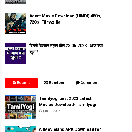
Agent Movie Download (HINDI) 480p,
720p- Filmyzilla
दिल्ली दिसावर सट्टा किंग 23.05.2023 : आज क्या
खुला?
Recent
Random
Comment
Tamilyogi best 2023 Latest
Movies Download- Tamilyogi
Jun 01 2025
AllMovieland APK Download for