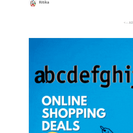
Ritika
<-- A