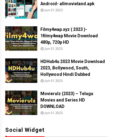
Android- allmovieland.apk
Jun 01 2025
Filmy4wap.xyz ( 2023 )-
1filmy4wap Movie Download
480p, 720p HD
Jun 01 2025
HDHub4u 2023 Movie Download
2023, Bollywood, South,
Hollywood Hindi Dubbed
Jun 01 2025
Movierulz (2023) – Telugu
Movies and Series HD
DOWNLOAD
Jun 01 2025
Social Widget