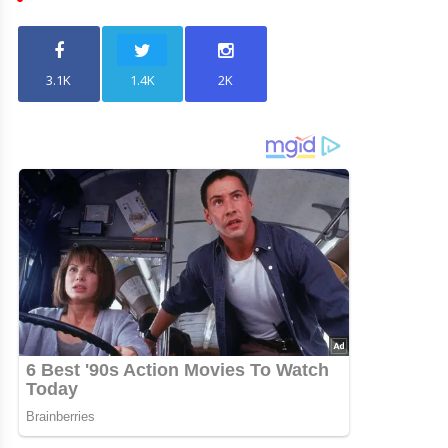
3.1K
1.4K
2K