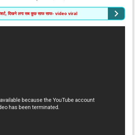
र्ट, दिखने लगा सब कुछ साफ साफ- video viral