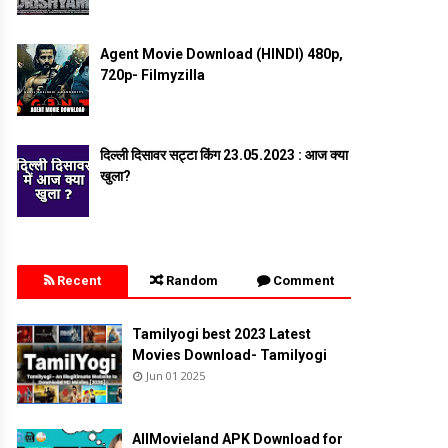
Agent Movie Download (HINDI) 480p,
720p- Filmyzilla
दिल्ली दिसावर सट्टा किंग 23.05.2023 : आज क्या
खुला?
Recent
Random
Comment
Tamilyogi best 2023 Latest
Movies Download- Tamilyogi
Jun 01 2025
AllMovieland APK Download for