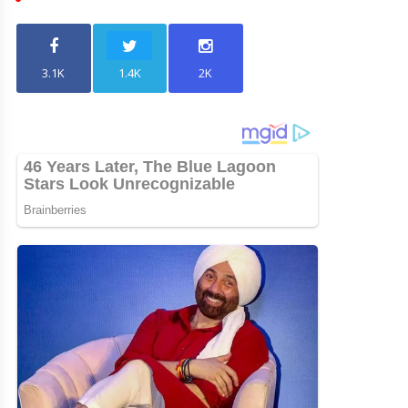
3.1K
1.4K
2K