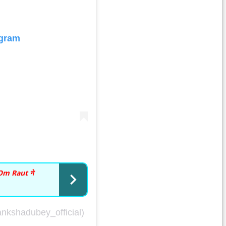
agram
शक Om Raut ने
@akankshadubey_official)