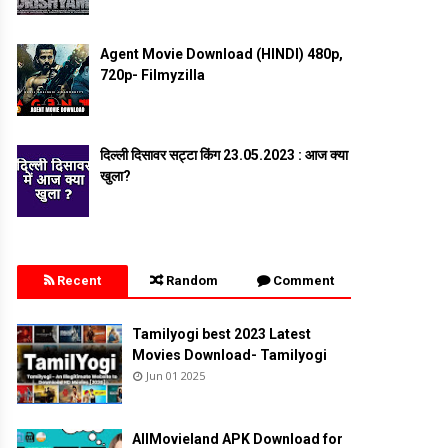
Agent Movie Download (HINDI) 480p,
720p- Filmyzilla
दिल्ली दिसावर सट्टा किंग 23.05.2023 : आज क्या
खुला?
Recent
Random
Comment
Tamilyogi best 2023 Latest
Movies Download- Tamilyogi
Jun 01 2025
AllMovieland APK Download for