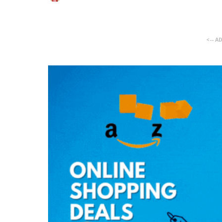
<-- A