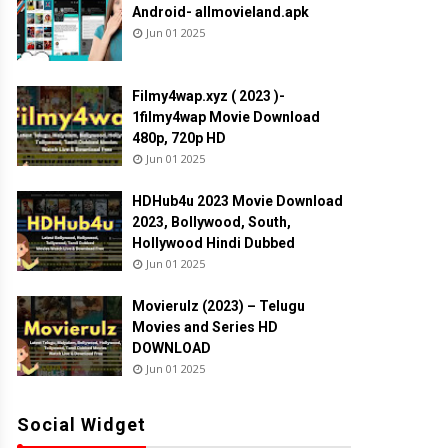
Android- allmovieland.apk
Jun 01 2025
Filmy4wap.xyz ( 2023 )-
1filmy4wap Movie Download
480p, 720p HD
Jun 01 2025
HDHub4u 2023 Movie Download
2023, Bollywood, South,
Hollywood Hindi Dubbed
Jun 01 2025
Movierulz (2023) – Telugu
Movies and Series HD
DOWNLOAD
Jun 01 2025
Social Widget