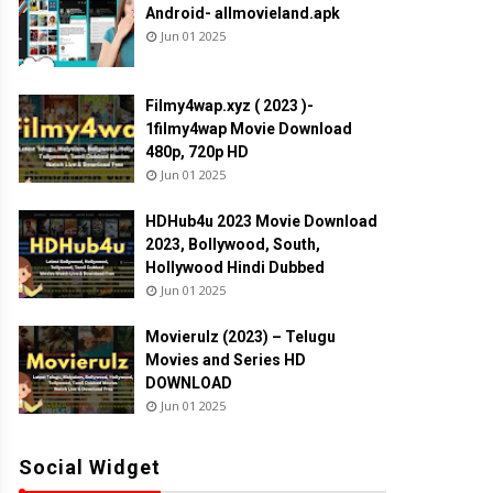
Android- allmovieland.apk
Jun 01 2025
Filmy4wap.xyz ( 2023 )-
1filmy4wap Movie Download
480p, 720p HD
Jun 01 2025
HDHub4u 2023 Movie Download
2023, Bollywood, South,
Hollywood Hindi Dubbed
Jun 01 2025
Movierulz (2023) – Telugu
Movies and Series HD
DOWNLOAD
Jun 01 2025
Social Widget