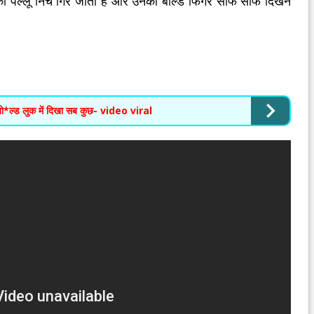
का पल्लू निचे गिर जाता है और उनका बोल्ड फिगर साफ साफ दिखने
ो*ल्ड लुक में दिखा सब कुछ- video viral