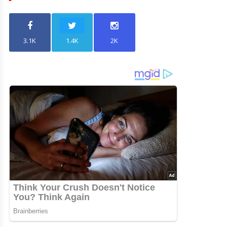
3.1K
1.4K
2K