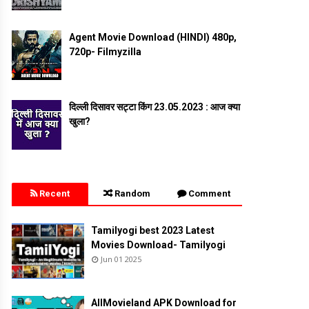
Agent Movie Download (HINDI) 480p,
720p- Filmyzilla
दिल्ली दिसावर सट्टा किंग 23.05.2023 : आज क्या
खुला?
Recent
Random
Comment
Tamilyogi best 2023 Latest
Movies Download- Tamilyogi
Jun 01 2025
AllMovieland APK Download for