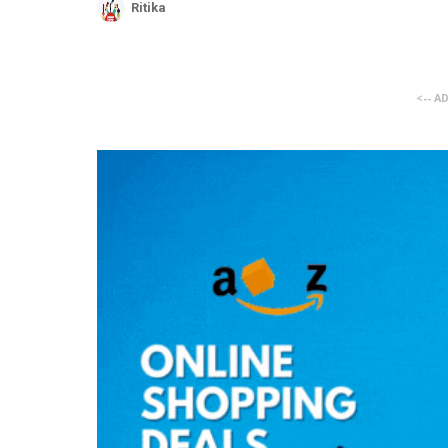
Ritika
<-- A