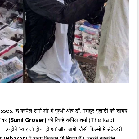
sses:
‘द कपिल शर्मा शो’ में गुत्थी और डॉ. मशहूर गुलाटी को शायद
्रोवर
(Sunil Grover)
की जिन्हे कपिल शर्मा (The Kapil
ने ‘प्यार तो होना ही था’ और ‘बागी’ जैसी फिल्मों में सेकेंडरी
त’
(Bharat)
में अहम किरदार भी निभाए हैं। उनकी बेहतरीन