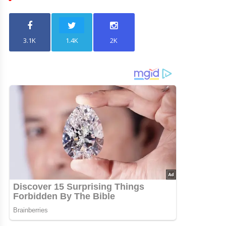
3.1K
1.4K
2K