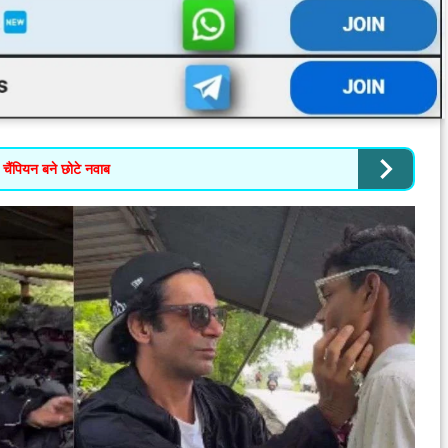
ो चैंपियन बने छोटे नवाब