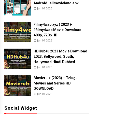
Android- allmovieland.apk
Jun 01 2025
Filmy4wap.xyz ( 2023 )-
1filmy4wap Movie Download
480p, 720p HD
Jun 01 2025
HDHub4u 2023 Movie Download
2023, Bollywood, South,
Hollywood Hindi Dubbed
Jun 01 2025
Movierulz (2023) – Telugu
Movies and Series HD
DOWNLOAD
Jun 01 2025
Social Widget