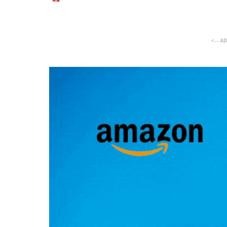
<-- A