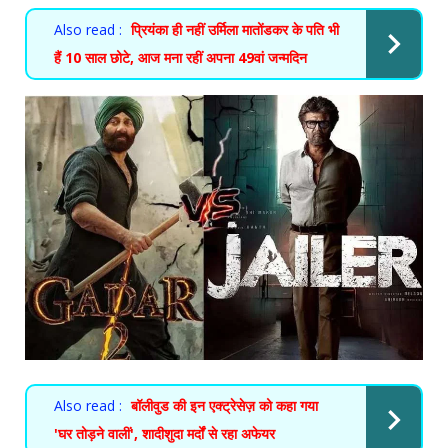
Also read :
प्रियंका ही नहीं उर्मिला मातोंडकर के पति भी
हैं 10 साल छोटे, आज मना रहीं अपना 49वां जन्मदिन
Also read :
बॉलीवुड की इन एक्ट्रेसेज़ को कहा गया
'घर तोड़ने वालीं', शादीशुदा मर्दों से रहा अफेयर