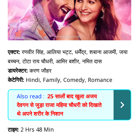
एक्टर:
रणवीर सिंह, आलिया भट्ट, धर्मेंद्र, शबाना आजमी, जया
बच्चन, टोटा राय चौधरी, आमिर बशीर, नमित दास
डायरेक्टर:
करण जौहर
केटेगिरी:
Hindi, Family, Comedy, Romance
Also read :
25 सालों बाद खुला अजय
देवगन से जुड़ा राज! महिमा चौधरी को दिखाते
थे अपने शरीर के निशान
टाइम:
2 Hrs 48 Min