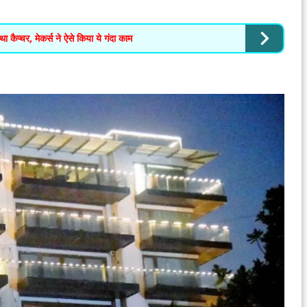
 कैप्चर, मेकर्स ने ऐसे किया ये गंदा काम