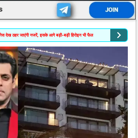
 ठहर जाएंगी नजरें, इसके आगे बड़ी-बड़ी हिरोइन भी फैल