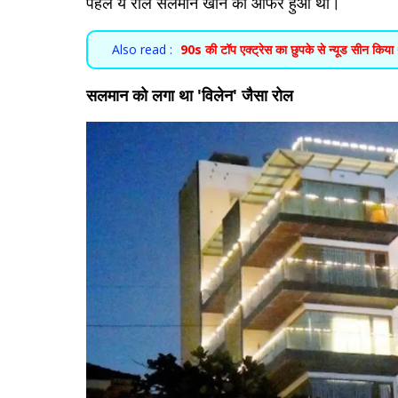
पहले ये रोल सलमान खान को ऑफर हुआ था।
Also read :
90s की टॉप एक्ट्रेस का छुपके से न्यूड सीन किया था
सलमान को लगा था 'विलेन' जैसा रोल