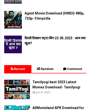
Agent Movie Download (HINDI) 480p,
720p- Filmyzilla
दिल्ली दिसावर सट्टा किंग 23.05.2023 : आज क्या
खुला?
Recent
Random
Comment
Tamilyogi best 2023 Latest
Movies Download- Tamilyogi
Jun 01 2025
AllMovieland APK Download for