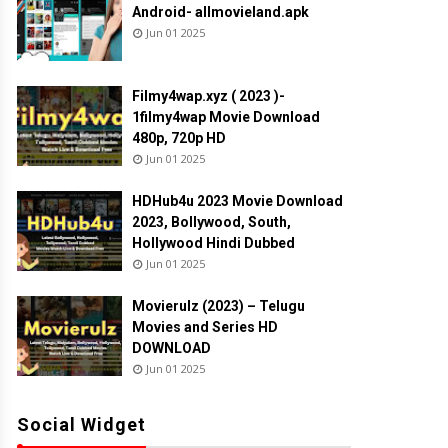
Android- allmovieland.apk
Jun 01 2025
Filmy4wap.xyz ( 2023 )-
1filmy4wap Movie Download
480p, 720p HD
Jun 01 2025
HDHub4u 2023 Movie Download
2023, Bollywood, South,
Hollywood Hindi Dubbed
Jun 01 2025
Movierulz (2023) – Telugu
Movies and Series HD
DOWNLOAD
Jun 01 2025
Social Widget