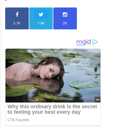
3.1K
1.4K
2K