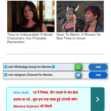
Also read :
18 में निकाह, तीन तलाक के बाद झेला
हलाला का दर्द…कुछ इस तरह तबाह हुई ट्रेजडी क्वीन
Meena Kumari की जिंदगी