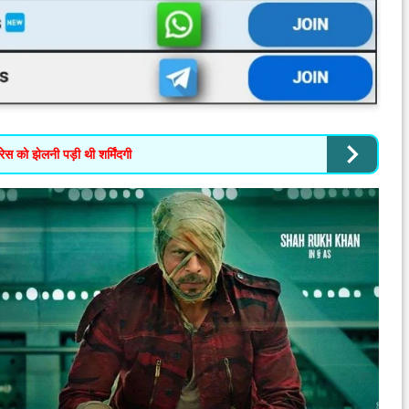
ेस को झेलनी पड़ी थी शर्मिंदगी