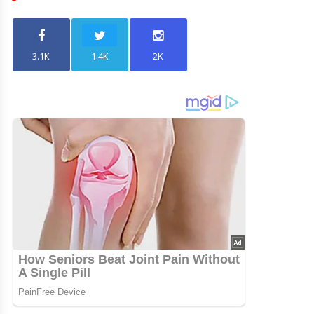
3.1K
1.4K
2K