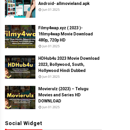
Android- allmovieland.apk
Jun 01 2025
Filmy4wap.xyz ( 2023 )-
1filmy4wap Movie Download
480p, 720p HD
Jun 01 2025
HDHub4u 2023 Movie Download
2023, Bollywood, South,
Hollywood Hindi Dubbed
Jun 01 2025
Movierulz (2023) – Telugu
Movies and Series HD
DOWNLOAD
Jun 01 2025
Social Widget