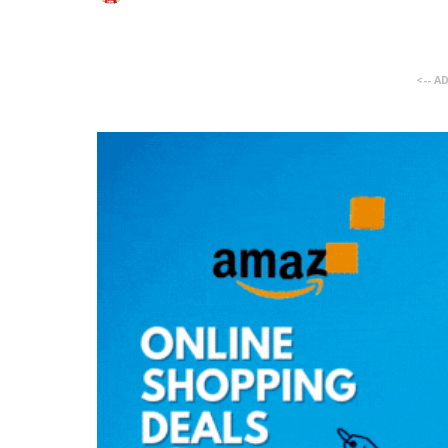
<-- A