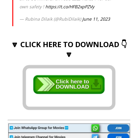
own safety !
https://t.co/HFB2xpPZVy
— Rubina Dilaik (@RubiDilaik)
June 11, 2023
🔽 CLICK HERE TO DOWNLOAD 👇
🔽