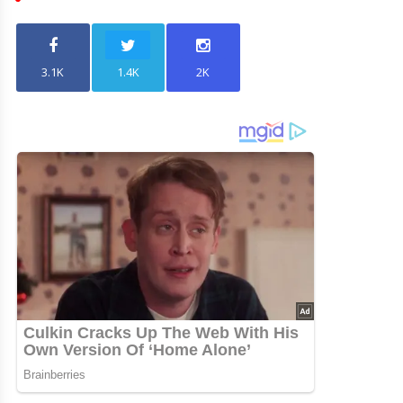
3.1K
1.4K
2K