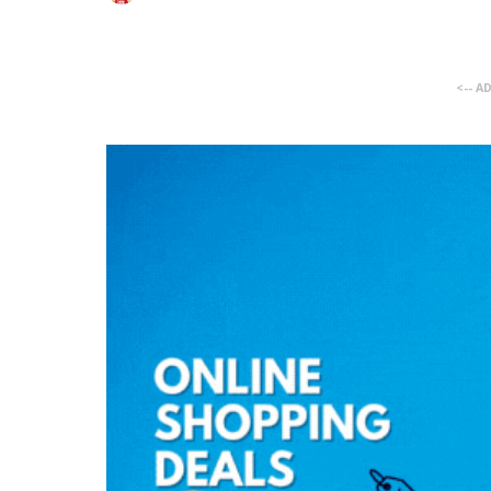
<-- A