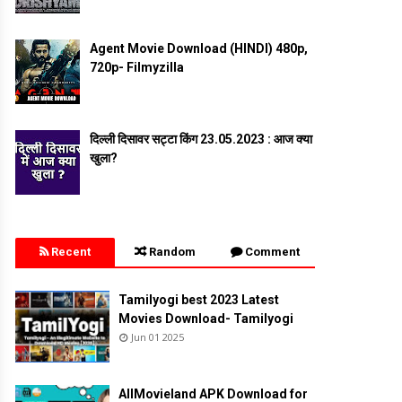
Agent Movie Download (HINDI) 480p,
720p- Filmyzilla
दिल्ली दिसावर सट्टा किंग 23.05.2023 : आज क्या
खुला?
Recent
Random
Comment
Tamilyogi best 2023 Latest
Movies Download- Tamilyogi
Jun 01 2025
AllMovieland APK Download for