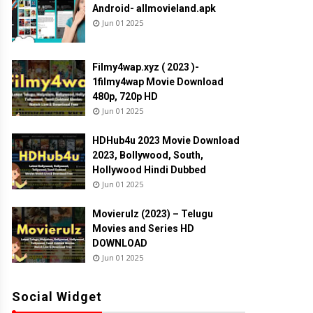
Android- allmovieland.apk
Jun 01 2025
Filmy4wap.xyz ( 2023 )-
1filmy4wap Movie Download
480p, 720p HD
Jun 01 2025
HDHub4u 2023 Movie Download
2023, Bollywood, South,
Hollywood Hindi Dubbed
Jun 01 2025
Movierulz (2023) – Telugu
Movies and Series HD
DOWNLOAD
Jun 01 2025
Social Widget