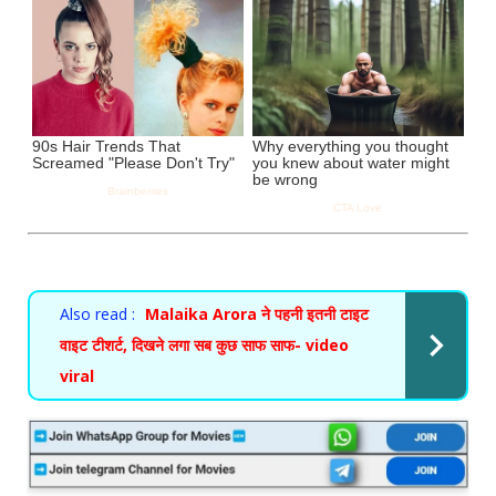
Also read :
Malaika Arora ने पहनी इतनी टाइट
वाइट टीशर्ट, दिखने लगा सब कुछ साफ साफ- video
viral