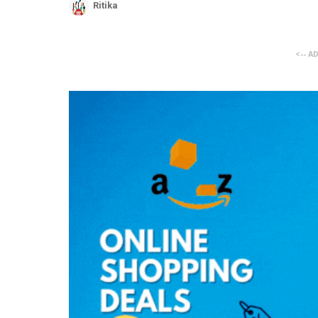
Ritika
<-- A