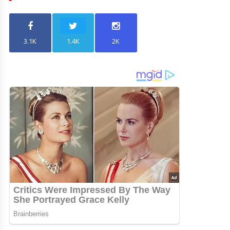
3.1K
1.4K
2K