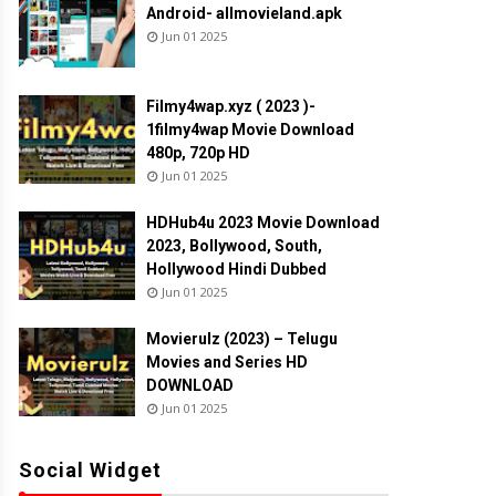
Android- allmovieland.apk
Jun 01 2025
Filmy4wap.xyz ( 2023 )-
1filmy4wap Movie Download
480p, 720p HD
Jun 01 2025
HDHub4u 2023 Movie Download
2023, Bollywood, South,
Hollywood Hindi Dubbed
Jun 01 2025
Movierulz (2023) – Telugu
Movies and Series HD
DOWNLOAD
Jun 01 2025
Social Widget