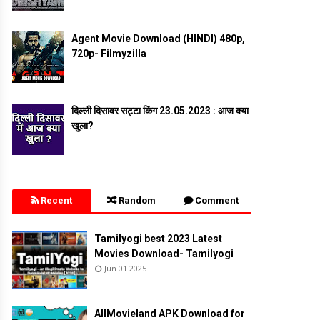
Agent Movie Download (HINDI) 480p,
720p- Filmyzilla
दिल्ली दिसावर सट्टा किंग 23.05.2023 : आज क्या
खुला?
Recent
Random
Comment
Tamilyogi best 2023 Latest
Movies Download- Tamilyogi
Jun 01 2025
AllMovieland APK Download for