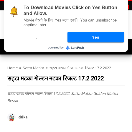
To Download Movies Click on Yes Button

and Allow.
Movie देखने के लिए Yes बटन दबाएँ। You can unsubscribe
anytime later.
.
Yes
Navigation
Home
Satta Matka
सट्टा मटका गोल्डन मटका रिजल्ट 17.2.2022
सट्टा मटका गोल्डन मटका रिजल्ट 17.2.2022
सट्टा मटका गोल्डन मटका रिजल्ट 17.2.2022. Satta Matka Golden Matka
Result
Ritika