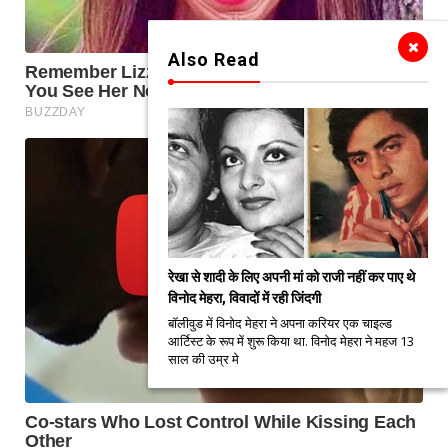
Also Read
रेखा से शादी के लिए अपनी मां को राजी नहीं कर पाए थे
विनोद मेहरा, विवादों में रही जिंदगी
बॉलीवुड में विनोद मेहरा ने अपना करियर एक चाइल्ड
आर्टिस्ट के रूप में शुरू किया था. विनोद मेहरा ने महज 13
साल की उम्र मे