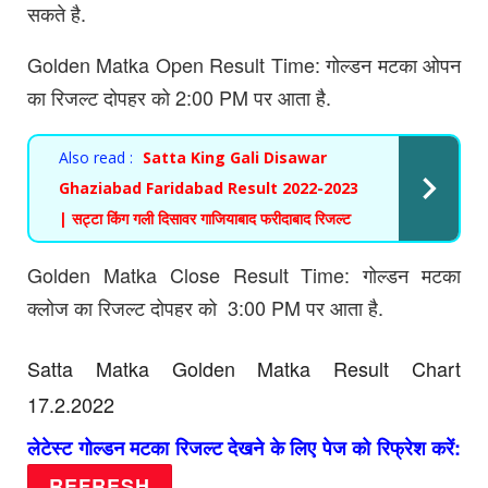
सकते है.
Golden Matka Open Result Time: गोल्डन मटका ओपन
का रिजल्ट दोपहर को 2:00 PM पर आता है.
Also read :
Satta King Gali Disawar
Ghaziabad Faridabad Result 2022-2023
| सट्टा किंग गली दिसावर गाजियाबाद फरीदाबाद रिजल्ट
Golden Matka Close Result Time: गोल्डन मटका
क्लोज का रिजल्ट दोपहर को 3:00 PM पर आता है.
Satta Matka Golden Matka Result Chart
17.2.2022
लेटेस्ट गोल्डन मटका रिजल्ट देखने के लिए पेज को रिफ्रेश करें:
REFRESH