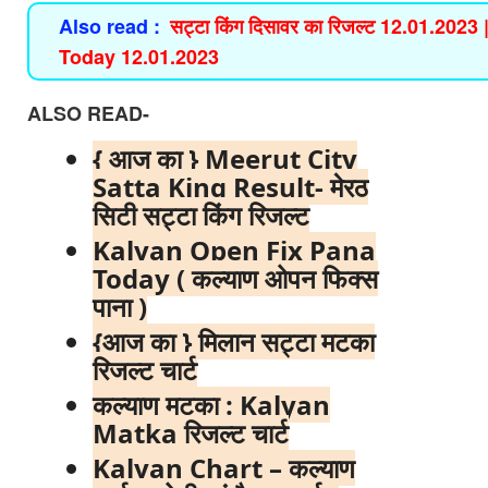
Also read :
सट्टा किंग दिसावर का रिजल्ट 12.01.20
Today 12.01.2023
ALSO READ-
{ आज का } Meerut City
Satta King Result- मेरठ
सिटी सट्टा किंग रिजल्ट
Kalyan Open Fix Pana
Today ( कल्याण ओपन फिक्स
पाना )
{आज का } मिलान सट्टा मटका
रिजल्ट चार्ट
कल्याण मटका : Kalyan
Matka रिजल्ट चार्ट
Kalyan Chart – कल्याण