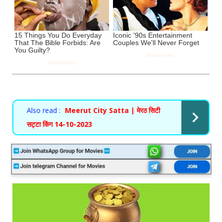
Also read :
Meerut City Satta | मेरठ सिटी
सट्टा किंग 14-10-2023