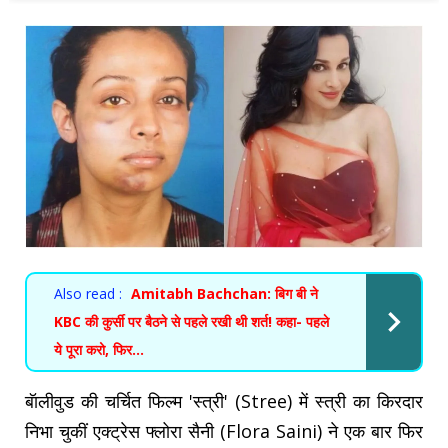
Also read :
Amitabh Bachchan: बिग बी ने
KBC की कुर्सी पर बैठने से पहले रखी थी शर्त! कहा- पहले
ये पूरा करो, फिर…
बॅालीवुड की चर्चित फिल्म 'स्त्री' (Stree) में स्त्री का किरदार
निभा चुकीं एक्ट्रेस फ्लोरा सैनी (Flora Saini) ने एक बार फिर