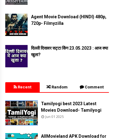
Agent Movie Download (HINDI) 480p,
720p- Filmyzilla
दिल्ली दिसावर सट्टा किंग 23.05.2023 : आज क्या
खुला?
Recent
Random
Comment
Tamilyogi best 2023 Latest
Movies Download- Tamilyogi
Jun 01 2025
AllMovieland APK Download for