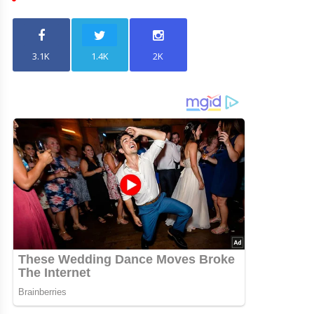
3.1K
1.4K
2K