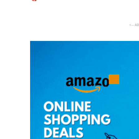
<-- A