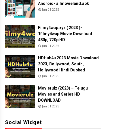
Android- allmovieland.apk
Jun 01 2025
Filmy4wap.xyz ( 2023 )-
1filmy4wap Movie Download
480p, 720p HD
Jun 01 2025
HDHub4u 2023 Movie Download
2023, Bollywood, South,
Hollywood Hindi Dubbed
Jun 01 2025
Movierulz (2023) – Telugu
Movies and Series HD
DOWNLOAD
Jun 01 2025
Social Widget