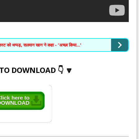
िस्ट को थप्पड़, सलमान खान ने कहा - 'अच्छा किया...'
 TO DOWNLOAD 👇 🔽