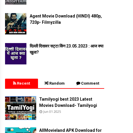
Agent Movie Download (HINDI) 480p,
720p- Filmyzilla
दिल्ली दिसावर सट्टा किंग 23.05.2023 : आज क्या
खुला?
Recent
Random
Comment
Tamilyogi best 2023 Latest
Movies Download- Tamilyogi
Jun 01 2025
AllMovieland APK Download for