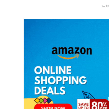
<-- A