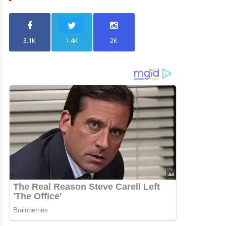
3.1K
1.4K
2K