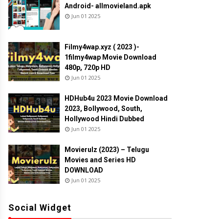
Android- allmovieland.apk
Jun 01 2025
Filmy4wap.xyz ( 2023 )-
1filmy4wap Movie Download
480p, 720p HD
Jun 01 2025
HDHub4u 2023 Movie Download
2023, Bollywood, South,
Hollywood Hindi Dubbed
Jun 01 2025
Movierulz (2023) – Telugu
Movies and Series HD
DOWNLOAD
Jun 01 2025
Social Widget