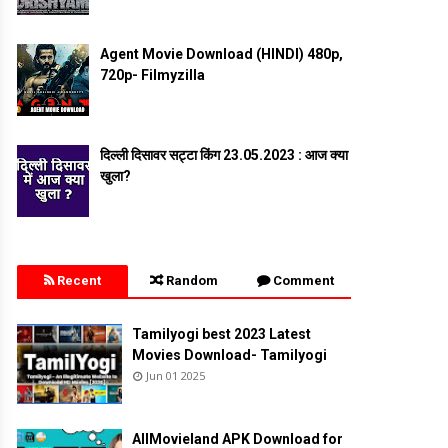
Agent Movie Download (HINDI) 480p,
720p- Filmyzilla
दिल्ली दिसावर सट्टा किंग 23.05.2023 : आज क्या
खुला?
Recent
Random
Comment
Tamilyogi best 2023 Latest
Movies Download- Tamilyogi
Jun 01 2025
AllMovieland APK Download for