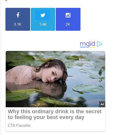
3.1K
1.4K
2K