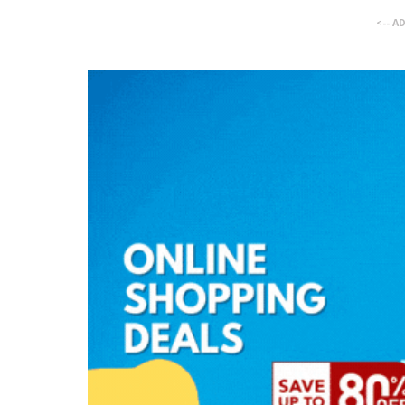
<-- A