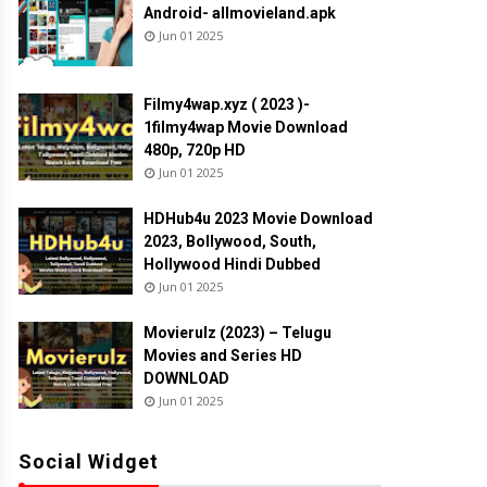
Android- allmovieland.apk
Jun 01 2025
Filmy4wap.xyz ( 2023 )-
1filmy4wap Movie Download
480p, 720p HD
Jun 01 2025
HDHub4u 2023 Movie Download
2023, Bollywood, South,
Hollywood Hindi Dubbed
Jun 01 2025
Movierulz (2023) – Telugu
Movies and Series HD
DOWNLOAD
Jun 01 2025
Social Widget