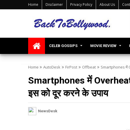
Home
Disclaimer
Privacy Policy
About Us
Cont
CELEB GOSSIPS
MOVIE REVIEW
Home
AutoDesk
FirPost
Offbeat
Smartphones में Ove
Smartphones में Overheating
इस को दूर करने के उपाय
NewsDesk