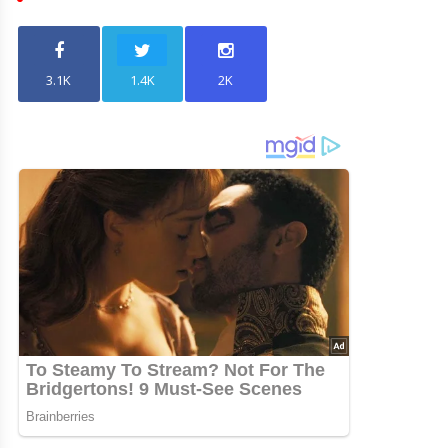
3.1K
1.4K
2K