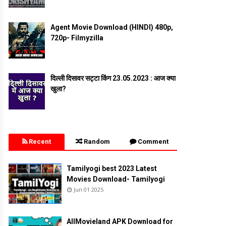
Agent Movie Download (HINDI) 480p,
720p- Filmyzilla
दिल्ली दिसावर सट्टा किंग 23.05.2023 : आज क्या
खुला?
Recent
Random
Comment
Tamilyogi best 2023 Latest
Movies Download- Tamilyogi
Jun 01 2025
AllMovieland APK Download for