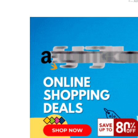
<-- A