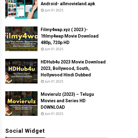
Android- allmovieland.apk
Jun 01 2025
Filmy4wap.xyz ( 2023 )-
1filmy4wap Movie Download
480p, 720p HD
Jun 01 2025
HDHub4u 2023 Movie Download
2023, Bollywood, South,
Hollywood Hindi Dubbed
Jun 01 2025
Movierulz (2023) – Telugu
Movies and Series HD
DOWNLOAD
Jun 01 2025
Social Widget