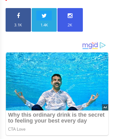
3.1K
1.4K
2K