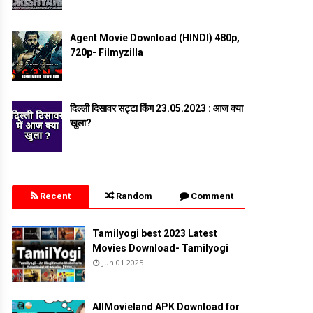
Agent Movie Download (HINDI) 480p,
720p- Filmyzilla
दिल्ली दिसावर सट्टा किंग 23.05.2023 : आज क्या
खुला?
Recent
Random
Comment
Tamilyogi best 2023 Latest
Movies Download- Tamilyogi
Jun 01 2025
AllMovieland APK Download for