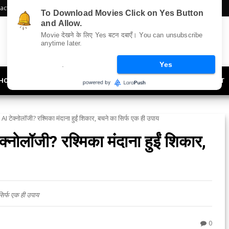
act Us
Sitemap
To Download Movies Click on Yes Button
and Allow.
Movie देखने के लिए Yes बटन दबाएँ। You can unsubscribe
anytime later.
.
Yes
HOLLYWOOD
UPDATES
LIFESTYLE
SOCIETY
OFFBEAT
I टेक्नोलॉजी? रश्मिका मंदाना हुईं शिकार, बचने का सिर्फ एक ही उपाय
्नोलॉजी? रश्मिका मंदाना हुईं शिकार,
सिर्फ एक ही उपाय
0