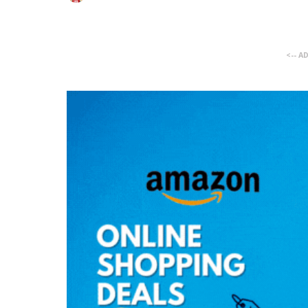
<-- A