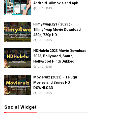
Android- allmovieland.apk
Jun 01 2025
Filmy4wap.xyz ( 2023 )-
1filmy4wap Movie Download
480p, 720p HD
Jun 01 2025
HDHub4u 2023 Movie Download
2023, Bollywood, South,
Hollywood Hindi Dubbed
Jun 01 2025
Movierulz (2023) – Telugu
Movies and Series HD
DOWNLOAD
Jun 01 2025
Social Widget