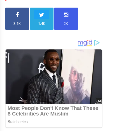
3.1K
1.4K
2K