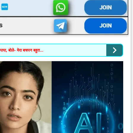
पा, बोले- मेरा बचपन बहुत...