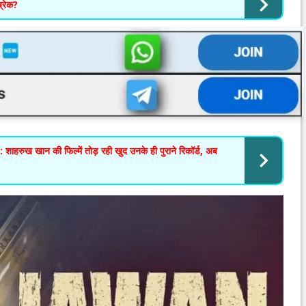
ब्रेक?
ख खान की फिल्में तोड़ रही खुद उनके ही पुराने रिकॉर्ड, अब