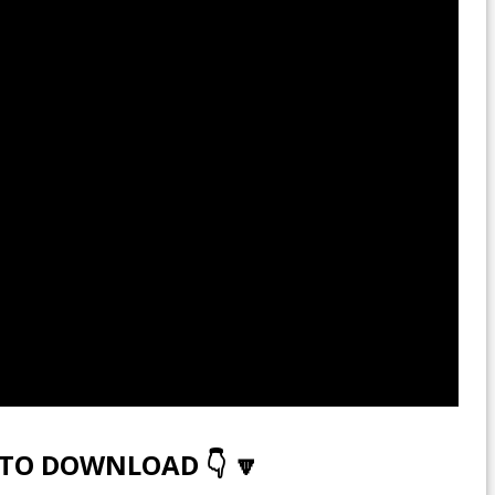
 TO DOWNLOAD 👇 🔽