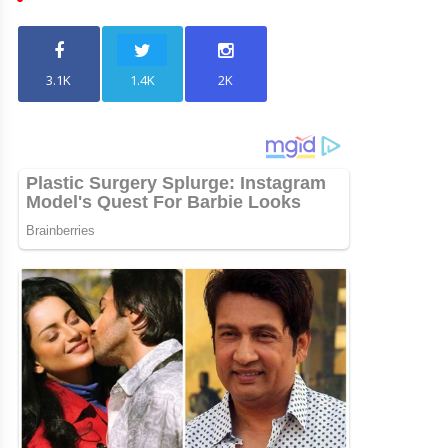
3.1K
1.4K
2K