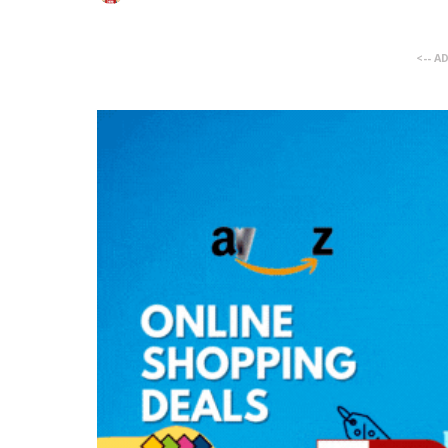
<-- A