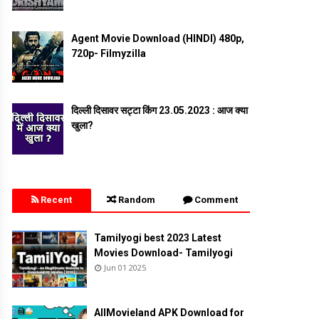
Agent Movie Download (HINDI) 480p,
720p- Filmyzilla
दिल्ली दिसावर सट्टा किंग 23.05.2023 : आज क्या
खुला?
Recent
Random
Comment
Tamilyogi best 2023 Latest
Movies Download- Tamilyogi
Jun 01 2025
AllMovieland APK Download for