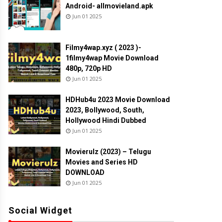
Android- allmovieland.apk
Jun 01 2025
Filmy4wap.xyz ( 2023 )-
1filmy4wap Movie Download
480p, 720p HD
Jun 01 2025
HDHub4u 2023 Movie Download
2023, Bollywood, South,
Hollywood Hindi Dubbed
Jun 01 2025
Movierulz (2023) – Telugu
Movies and Series HD
DOWNLOAD
Jun 01 2025
Social Widget