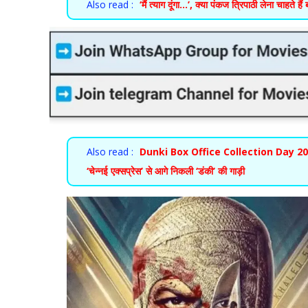
Also read :
‘मैं त्याग दूंगा…’, क्या पंकज त्रिपाठी लेना चाहते हैं 
Also read :
Dunki Box Office Collection Day 20: शाहरु
‘चेन्नई एक्सप्रेस’ से आगे निकली ‘डंकी’ की गाड़ी