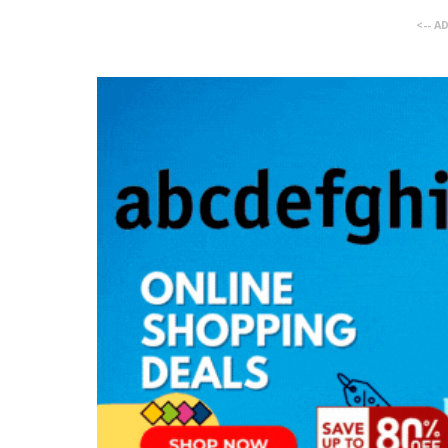
<-- A