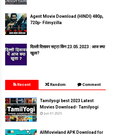
Agent Movie Download (HINDI) 480p,
720p- Filmyzilla
दिल्ली दिसावर सट्टा किंग 23.05.2023 : आज क्या
खुला?
Recent
Random
Comment
Tamilyogi best 2023 Latest
Movies Download- Tamilyogi
Jun 01 2025
AllMovieland APK Download for