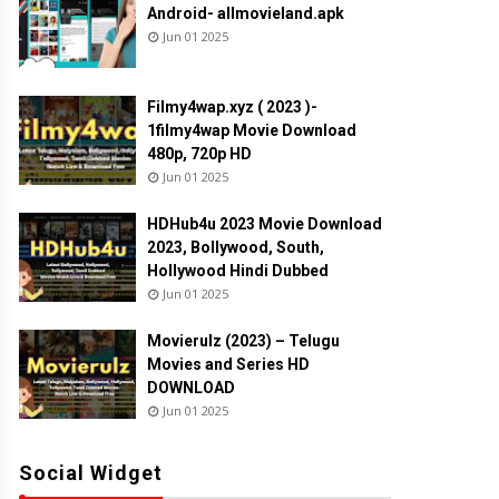
Android- allmovieland.apk
Jun 01 2025
Filmy4wap.xyz ( 2023 )-
1filmy4wap Movie Download
480p, 720p HD
Jun 01 2025
HDHub4u 2023 Movie Download
2023, Bollywood, South,
Hollywood Hindi Dubbed
Jun 01 2025
Movierulz (2023) – Telugu
Movies and Series HD
DOWNLOAD
Jun 01 2025
Social Widget