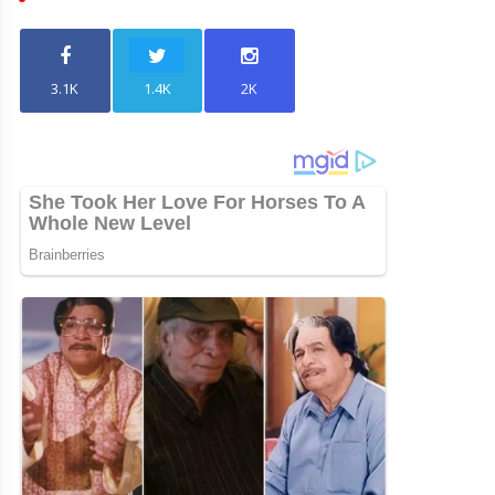
3.1K
1.4K
2K