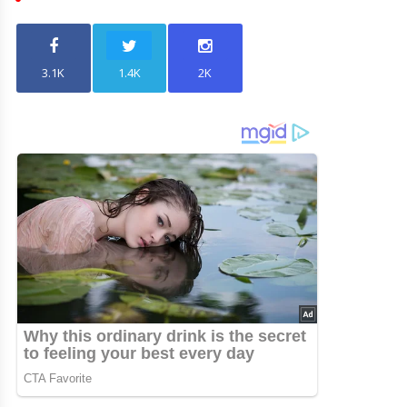
3.1K
1.4K
2K