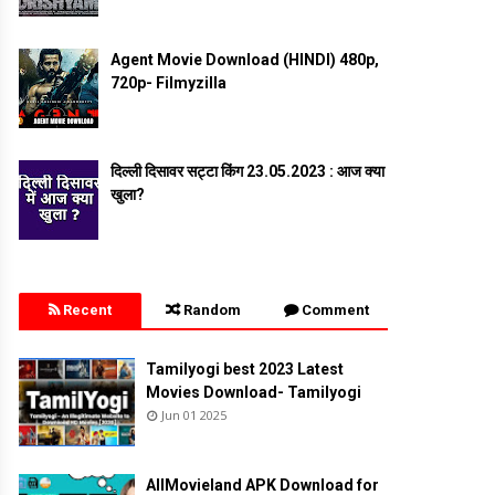
Agent Movie Download (HINDI) 480p,
720p- Filmyzilla
दिल्ली दिसावर सट्टा किंग 23.05.2023 : आज क्या
खुला?
Recent
Random
Comment
Tamilyogi best 2023 Latest
Movies Download- Tamilyogi
Jun 01 2025
AllMovieland APK Download for