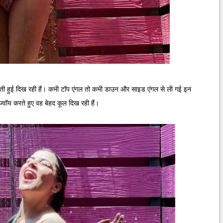
शॉवर लेती हुई दिख रही हैं। कभी टॉप एंगल तो कभी डाउन और साइड एंगल से ली गई इन
ंज्वॉय करते हुए वह बेहद कूल दिख रही हैं।