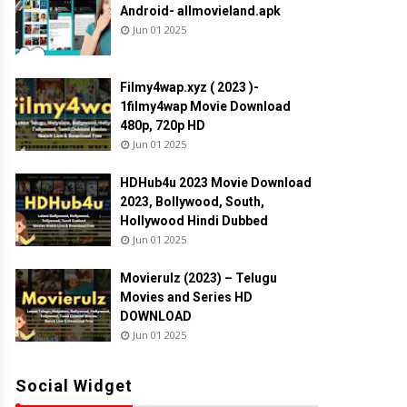
Android- allmovieland.apk
Jun 01 2025
Filmy4wap.xyz ( 2023 )-
1filmy4wap Movie Download
480p, 720p HD
Jun 01 2025
HDHub4u 2023 Movie Download
2023, Bollywood, South,
Hollywood Hindi Dubbed
Jun 01 2025
Movierulz (2023) – Telugu
Movies and Series HD
DOWNLOAD
Jun 01 2025
Social Widget