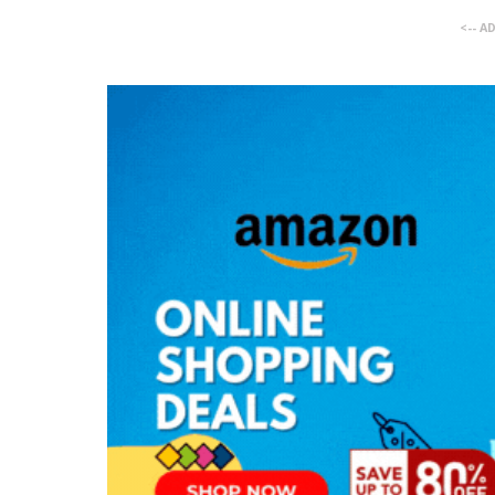
<-- A