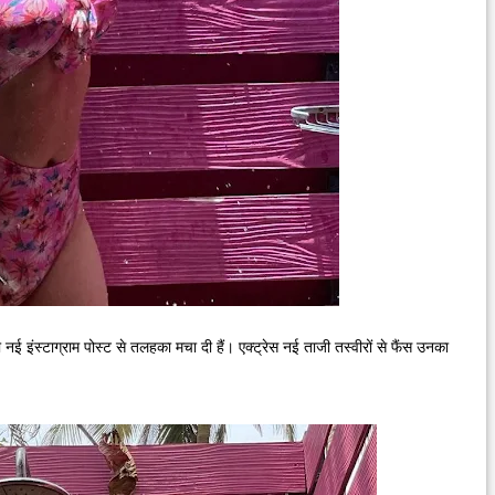
पनी नई इंस्टाग्राम पोस्ट से तलहका मचा दी हैं। एक्ट्रेस नई ताजी तस्वीरों से फैंस उनका