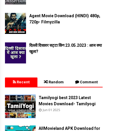
Agent Movie Download (HINDI) 480p,
720p- Filmyzilla
दिल्ली दिसावर सट्टा किंग 23.05.2023 : आज क्या
खुला?
Recent
Random
Comment
Tamilyogi best 2023 Latest
Movies Download- Tamilyogi
Jun 01 2025
AllMovieland APK Download for