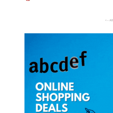
<-- A