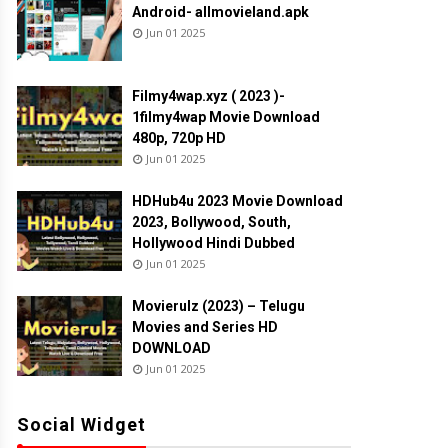
Android- allmovieland.apk
Jun 01 2025
Filmy4wap.xyz ( 2023 )-
1filmy4wap Movie Download
480p, 720p HD
Jun 01 2025
HDHub4u 2023 Movie Download
2023, Bollywood, South,
Hollywood Hindi Dubbed
Jun 01 2025
Movierulz (2023) – Telugu
Movies and Series HD
DOWNLOAD
Jun 01 2025
Social Widget