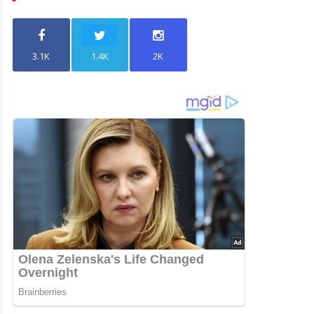
3.1K
1.4K
2K