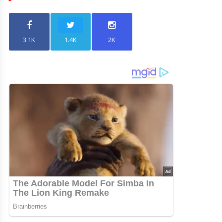
3.1K
1.4K
2K