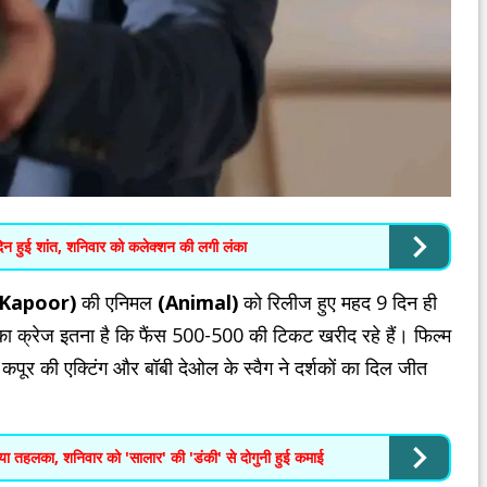
न हुई शांत, शनिवार को कलेक्शन की लगी लंका
 Kapoor)
की एनिमल
(Animal)
को रिलीज हुए महद 9 दिन ही
ल का क्रेज इतना है कि फैंस 500-500 की टिकट खरीद रहे हैं। फिल्म
 कपूर की एक्टिंग और बॉबी देओल के स्वैग ने दर्शकों का दिल जीत
 तहलका, शनिवार को 'सालार' की 'डंकी' से दोगुनी हुई कमाई