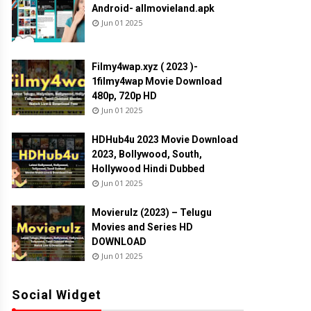
Android- allmovieland.apk
Jun 01 2025
Filmy4wap.xyz ( 2023 )-
1filmy4wap Movie Download
480p, 720p HD
Jun 01 2025
HDHub4u 2023 Movie Download
2023, Bollywood, South,
Hollywood Hindi Dubbed
Jun 01 2025
Movierulz (2023) – Telugu
Movies and Series HD
DOWNLOAD
Jun 01 2025
Social Widget