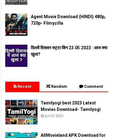
Agent Movie Download (HINDI) 480p,
720p- Filmyzilla
दिल्ली दिसावर सट्टा किंग 23.05.2023 : आज क्या
खुला?
Recent
Random
Comment
Tamilyogi best 2023 Latest
Movies Download- Tamilyogi
Jun 01 2025
AllMovieland APK Download for