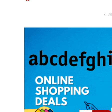
<-- A