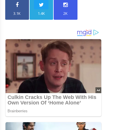
3.1K
1.4K
2K