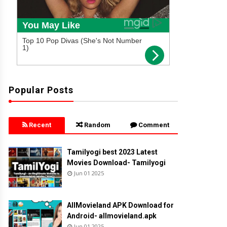
Popular Posts
Recent
Random
Comment
Tamilyogi best 2023 Latest
Movies Download- Tamilyogi
Jun 01 2025
AllMovieland APK Download for
Android- allmovieland.apk
Jun 01 2025