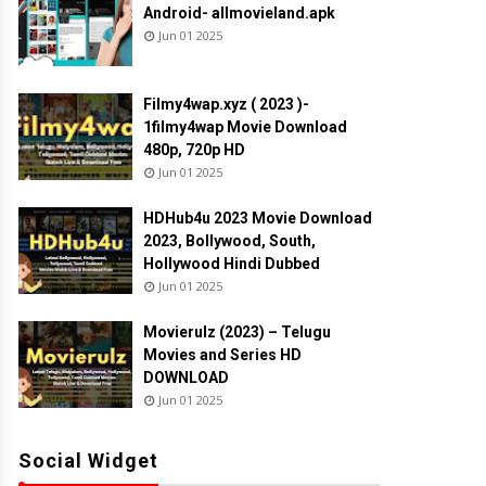
Android- allmovieland.apk
Jun 01 2025
Filmy4wap.xyz ( 2023 )-
1filmy4wap Movie Download
480p, 720p HD
Jun 01 2025
HDHub4u 2023 Movie Download
2023, Bollywood, South,
Hollywood Hindi Dubbed
Jun 01 2025
Movierulz (2023) – Telugu
Movies and Series HD
DOWNLOAD
Jun 01 2025
Social Widget