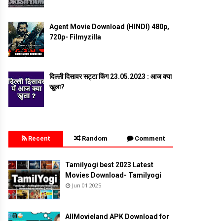
Agent Movie Download (HINDI) 480p,
720p- Filmyzilla
दिल्ली दिसावर सट्टा किंग 23.05.2023 : आज क्या
खुला?
Recent
Random
Comment
Tamilyogi best 2023 Latest
Movies Download- Tamilyogi
Jun 01 2025
AllMovieland APK Download for