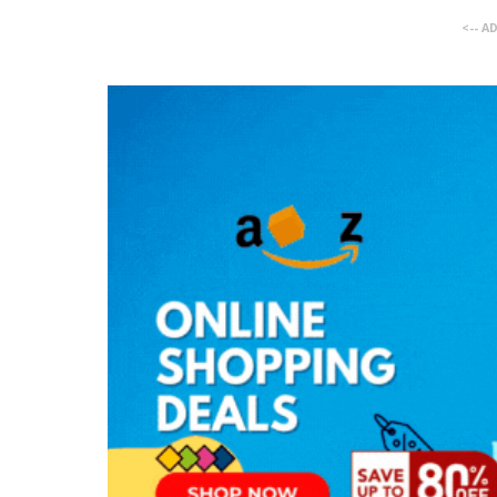
<-- A