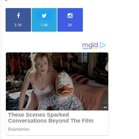
3.1K
1.4K
2K