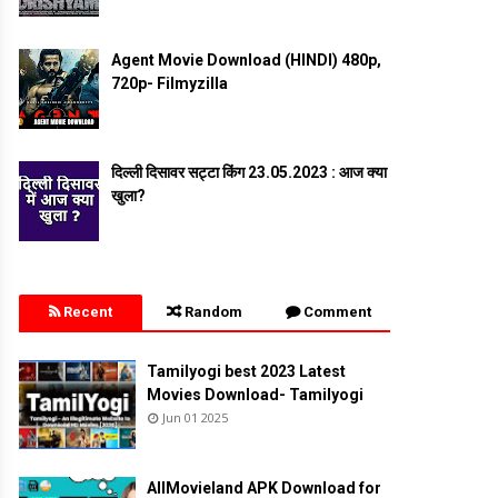
Agent Movie Download (HINDI) 480p,
720p- Filmyzilla
दिल्ली दिसावर सट्टा किंग 23.05.2023 : आज क्या
खुला?
Recent
Random
Comment
Tamilyogi best 2023 Latest
Movies Download- Tamilyogi
Jun 01 2025
AllMovieland APK Download for