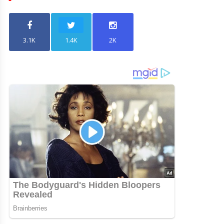
3.1K
1.4K
2K