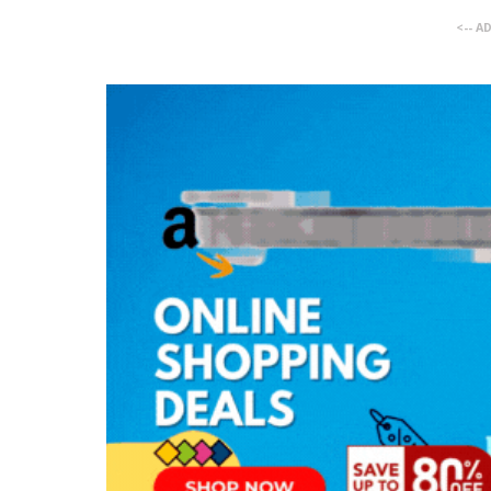
<-- A