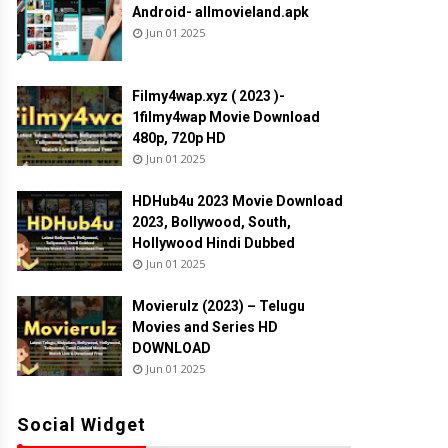
Android- allmovieland.apk
Jun 01 2025
Filmy4wap.xyz ( 2023 )-
1filmy4wap Movie Download
480p, 720p HD
Jun 01 2025
HDHub4u 2023 Movie Download
2023, Bollywood, South,
Hollywood Hindi Dubbed
Jun 01 2025
Movierulz (2023) – Telugu
Movies and Series HD
DOWNLOAD
Jun 01 2025
Social Widget