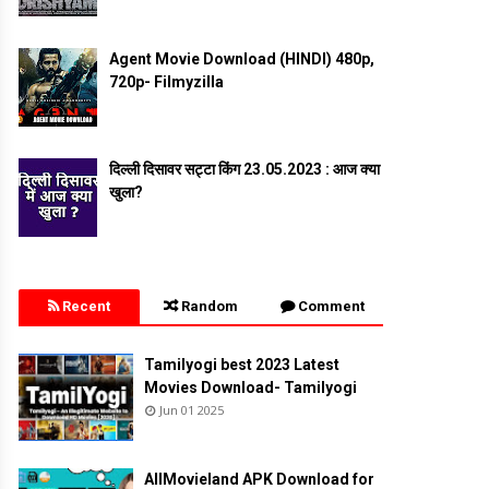
Agent Movie Download (HINDI) 480p,
720p- Filmyzilla
दिल्ली दिसावर सट्टा किंग 23.05.2023 : आज क्या
खुला?
Recent
Random
Comment
Tamilyogi best 2023 Latest
Movies Download- Tamilyogi
Jun 01 2025
AllMovieland APK Download for