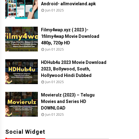
Android- allmovieland.apk
Jun 01 2025
Filmy4wap.xyz ( 2023 )-
1filmy4wap Movie Download
480p, 720p HD
Jun 01 2025
HDHub4u 2023 Movie Download
2023, Bollywood, South,
Hollywood Hindi Dubbed
Jun 01 2025
Movierulz (2023) – Telugu
Movies and Series HD
DOWNLOAD
Jun 01 2025
Social Widget