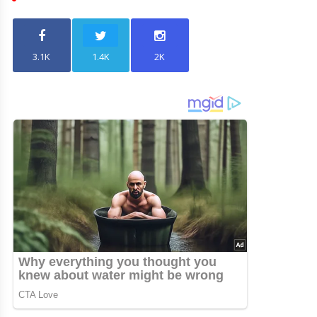
3.1K
1.4K
2K