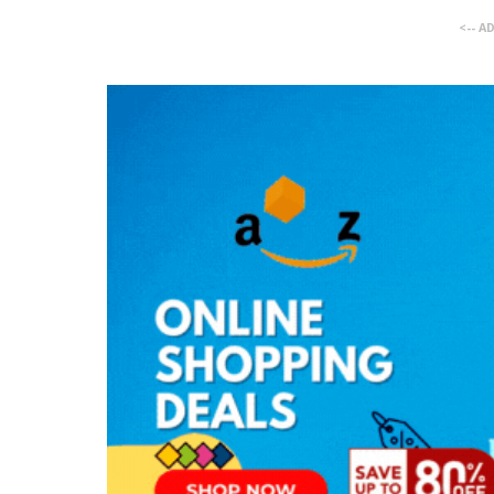
<-- A