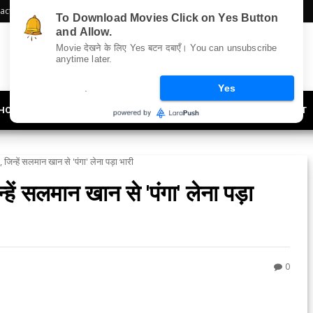
act Us
Sitemap
To Download Movies Click on Yes Button
and Allow.
Movie देखने के लिए Yes बटन दबाएँ। You can unsubscribe
anytime later.
.
Yes
HOLLYWOOD
UPDATES
LIFESTYLE
SOCIETY
OFFBEAT
े, जिन्‍हें सलमान खान से 'पंगा' लेना पड़ा भारी
न्‍हें सलमान खान से 'पंगा' लेना पड़ा
0