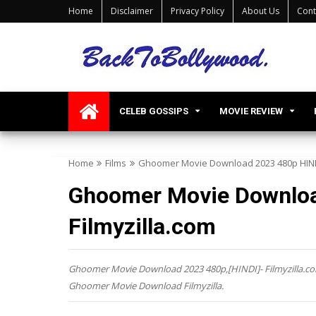
Home
Disclaimer
Privacy Policy
About Us
Cont
CELEB GOSSIPS
MOVIE REVIEW
Home
Films
Ghoomer Movie Download 2023 480p HINDI]
Ghoomer Movie Downloa
Filmyzilla.com
Ghoomer Movie Download 2023 480p,[HINDI]- Filmyzilla.
Ghoomer Movie Download Filmyzilla.