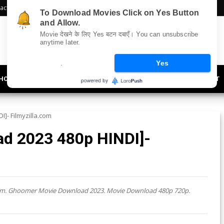
act Us
Sitemap
To Download Movies Click on Yes Button
and Allow.
Movie देखने के लिए Yes बटन दबाएँ। You can unsubscribe
anytime later.
.
Yes
HOLLYWOOD
UPDATES
LIFESTYLE
SOCIETY
OFFBEAT
- Filmyzilla.com
d 2023 480p HINDI]-
com. Ghoomer Movie Download 2023. Movie Download 480p 720p.