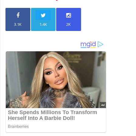
3.1K
1.4K
2K