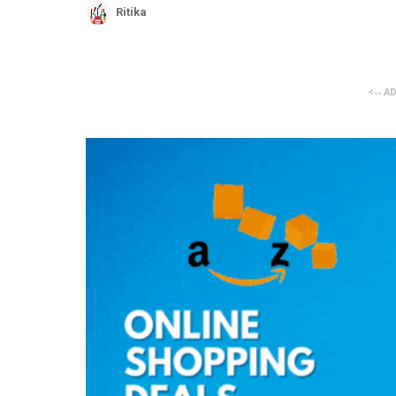
Ritika
<-- A