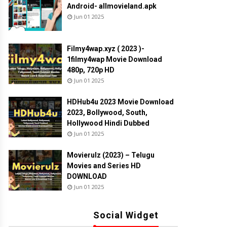
Android- allmovieland.apk
Jun 01 2025
Filmy4wap.xyz ( 2023 )-
1filmy4wap Movie Download
480p, 720p HD
Jun 01 2025
HDHub4u 2023 Movie Download
2023, Bollywood, South,
Hollywood Hindi Dubbed
Jun 01 2025
Movierulz (2023) – Telugu
Movies and Series HD
DOWNLOAD
Jun 01 2025
Social Widget