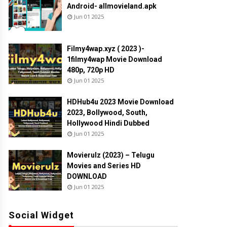
Android- allmovieland.apk
Jun 01 2025
Filmy4wap.xyz ( 2023 )-
1filmy4wap Movie Download
480p, 720p HD
Jun 01 2025
HDHub4u 2023 Movie Download
2023, Bollywood, South,
Hollywood Hindi Dubbed
Jun 01 2025
Movierulz (2023) – Telugu
Movies and Series HD
DOWNLOAD
Jun 01 2025
Social Widget