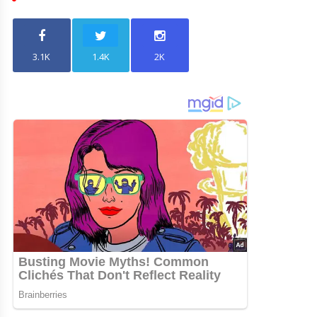
3.1K
1.4K
2K