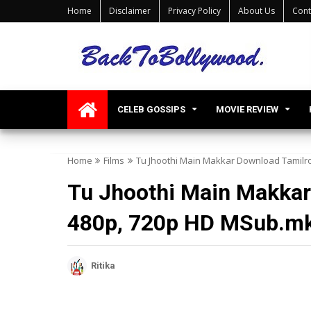
Home
Disclaimer
Privacy Policy
About Us
Cont
CELEB GOSSIPS
MOVIE REVIEW
Home
Films
Tu Jhoothi Main Makkar Download Tamilr
Tu Jhoothi Main Makkar
480p, 720p HD MSub.m
Ritika