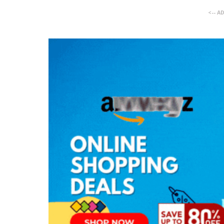
<-- A