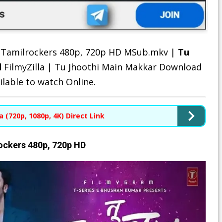
Tamilrockers 480p, 720p HD MSub.mkv |
Tu
d
FilmyZilla | Tu Jhoothi Main Makkar Download
ilable to watch Online.
 (720p, 1080p, 4K) Direct Link
ockers 480p, 720p HD