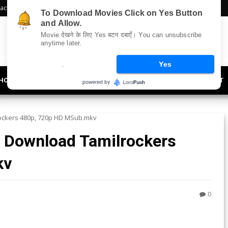
act Us
Sitemap
To Download Movies Click on Yes Button
and Allow.
Movie देखने के लिए Yes बटन दबाएँ। You can unsubscribe
anytime later.
.
Yes
HOLLYWOOD
UPDATES
LIFESTYLE
SOCIETY
OFFBEAT
ockers 480p, 720p HD MSub.mkv
 Download Tamilrockers
kv
0