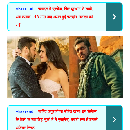
Also read :
फ्लाइट में प्रपोज, फिर धूमधाम से शादी,
अब तलाक…18 साल बाद अलग हुईं फरदीन-नताशा की
राहें!
Also read :
शाहिद कपूर हो या सोहेल खान! इन सेलेब्स
के दिलों के तार छेड़ चुकी हैं ये एक्ट्रेस, काफी लंबी है इनकी
अफेयर लिस्ट