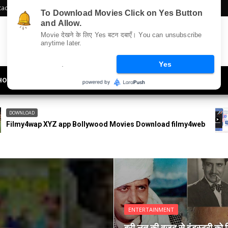
act Us
Sitemap
To Download Movies Click on Yes Button
and Allow.
Movie देखने के लिए Yes बटन दबाएँ। You can unsubscribe
anytime later.
.
Yes
HOLLYWOOD
UPDATES
LIFESTYLE
SOCIETY
OFFBEAT
DOWNLOAD
lywood Movies Download filmy4web
Allmovieland App Fr
ENTERTAINMENT
बुरी लत की वजह से इंडस्ट्री को 