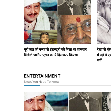







बुरी लत की वजह से इंडस्ट्री को मिला था शानदार
रेखा से ब्
विलेन! जानिए प्राण का ये दिलचस्प किस्सा
में पड़े ये
चर्चे
ENTERTAINMENT
News You Need To Know