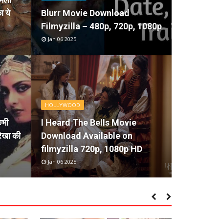
ा ये
Blurr Movie Download
Filmyzilla – 480p, 720p, 1080p
Jan 06 2025
DOWNLOAD
23) – Telugu Movies
Tamil
HOLLYWOOD
HD DOWNLOAD
Down
कभी
I Heard The Bells Movie
रेखा की
Download Available on
AutoDesk
AutoDe
Jun 01 2025
filmyzilla 720p, 1080p HD
nt website that is popular for providing pirated movies
Tamilyogi be
s pirated versions of Telug...
Download, ta
Jan 06 2025

