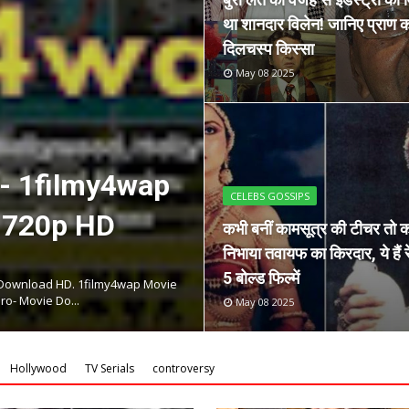
था शानदार विलेन! जानिए प्राण क
दिलचस्प किस्सा
May 08 2025
Download
DOWNLOAD
h, Hollywood
Movierulz (20
CELEBS GOSSIPS
and Series 
कभी बनीं कामसूत्र की टीचर तो 
निभाया तवायफ का किरदार, ये हैं 
Desk
AutoDesk
Jun 01 2025
5 बोल्ड फिल्में
Bollywood, South, Hollywood
Movierulz 2023 is an illegal torre
 offic...
and TV shows. Movierulz 2023 leak
May 08 2025
Hollywood
TV Serials
controversy