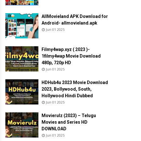
AllMovieland APK Download for
Android- allmovieland.apk
Jun 01 2025
Filmy4wap.xyz ( 2023 )-
1filmy4wap Movie Download
480p, 720p HD
Jun 01 2025
HDHub4u 2023 Movie Download
2023, Bollywood, South,
Hollywood Hindi Dubbed
Jun 01 2025
Movierulz (2023) – Telugu
Movies and Series HD
DOWNLOAD
Jun 01 2025