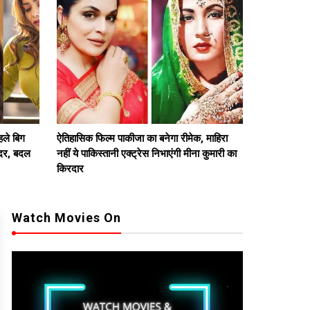









ले बिग
ऐतिहासिक फिल्म पाकीजा का बनेगा रीमेक, माहिरा
प्रियंका ही नह
 गदर, बदल
नहीं ये पाकिस्तानी एक्ट्रेस निभाएंगी मीना कुमारी का
साल छोटे, आज
किरदार
Watch Movies On