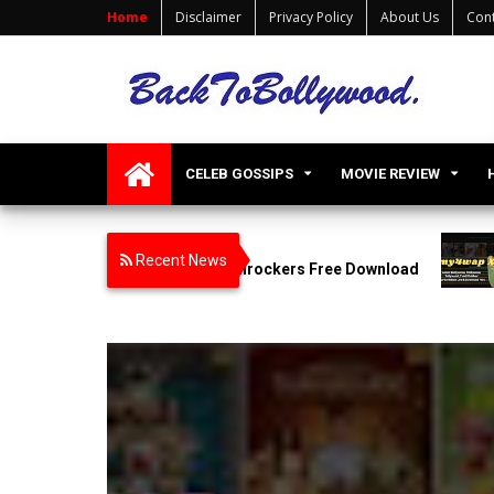
Home
Disclaimer
Privacy Policy
About Us
Cont
CELEB GOSSIPS
MOVIE REVIEW
DOWNLOAD
Recent News
20p Tamilrockers Free Download
Filmy4wap XYZ app Bol