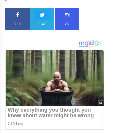
3.1K
1.4K
2K