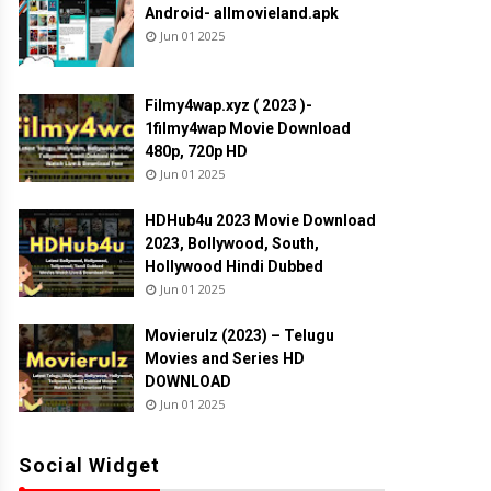
Android- allmovieland.apk
Jun 01 2025
Filmy4wap.xyz ( 2023 )-
1filmy4wap Movie Download
480p, 720p HD
Jun 01 2025
HDHub4u 2023 Movie Download
2023, Bollywood, South,
Hollywood Hindi Dubbed
Jun 01 2025
Movierulz (2023) – Telugu
Movies and Series HD
DOWNLOAD
Jun 01 2025
Social Widget