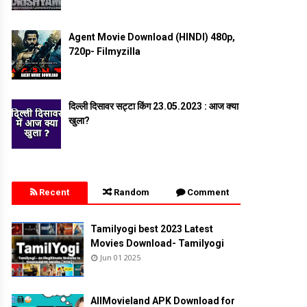
Agent Movie Download (HINDI) 480p,
720p- Filmyzilla
दिल्ली दिसावर सट्टा किंग 23.05.2023 : आज क्या
खुला?
Recent
Random
Comment
Tamilyogi best 2023 Latest
Movies Download- Tamilyogi
Jun 01 2025
AllMovieland APK Download for