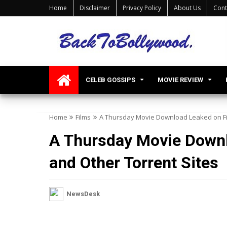
Home
Disclaimer
Privacy Policy
About Us
Cont
CELEB GOSSIPS
MOVIE REVIEW
Home
Films
A Thursday Movie Download Leaked on Fi
A Thursday Movie Down
and Other Torrent Sites
NewsDesk