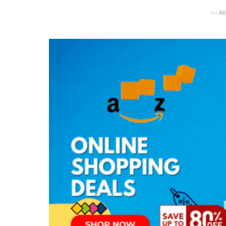
<-- A