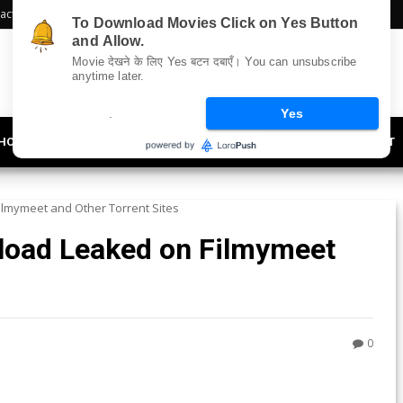
act Us
Sitemap
To Download Movies Click on Yes Button
and Allow.
Movie देखने के लिए Yes बटन दबाएँ। You can unsubscribe
anytime later.
.
Yes
HOLLYWOOD
UPDATES
LIFESTYLE
SOCIETY
OFFBEAT
lmymeet and Other Torrent Sites
load Leaked on Filmymeet
0